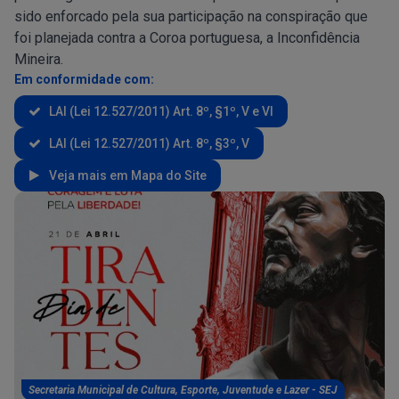
sido enforcado pela sua participação na conspiração que
foi planejada contra a Coroa portuguesa, a Inconfidência
Mineira.
Em conformidade com:
LAI (Lei 12.527/2011) Art. 8º, §1º, V e VI
LAI (Lei 12.527/2011) Art. 8º, §3º, V
Veja mais em Mapa do Site
Secretaria Municipal de Cultura, Esporte, Juventude e Lazer - SEJ