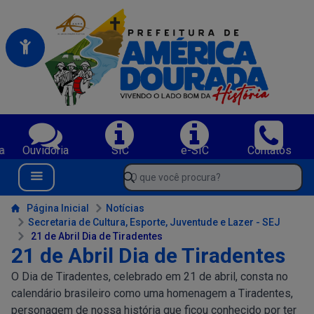
Portal da Prefeitura Municipal de America Dourada-BA
Serviços da Prefeitura Municipal de America Dourada-BA;
a
Ouvidoria
SIC
e-SIC
Contatos
Navegue pelo portal da Prefeitura de America Dourada-BA
O que você procura?
Menu Bar
Conteúdo da Prefeitura de America Dourada-BA
Página Inicial
Notícias
Secretaria de Cultura, Esporte, Juventude e Lazer - SEJ
21 de Abril Dia de Tiradentes
21 de Abril Dia de Tiradentes
O Dia de Tiradentes, celebrado em 21 de abril, consta no
calendário brasileiro como uma homenagem a Tiradentes,
personagem de nossa história que ficou conhecido por ter