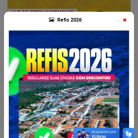
Refis 2026
Cultura, Esporte, Juventude...
Prefeito Joelson do Rosário fará um pronunciamento
na Página Oficial...
Alô, América Dourada! Nesta sexta-feira, 10 de junho, a partir
das 14 horas, o Prefeito Joelson do Rosário fará um
pronunciamento na Página Oficial da Prefeitura no Facebook
sobre os[...]
Continue lendo