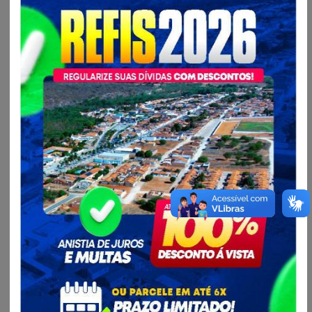
gerencial do pessoal da Prefeitura, bem como o apoio à
avaliação de desempenho individual e a gestão do sistema
de carreiras; a promoção e coordenação de atividades de
recrutamento, seleção, controle e lotação de pessoal e
demais atividades de natureza administrativa relacionadas
aos recursos humanos da Prefeitura; expedição e
publicação de atos oficiais; a organização, manutenção e
controle do acervo da legislação e demais atos expedidos
pelo Prefeito; a formulação de políticas e a promoção e
coordenação de atividades relacionadas à segurança no
trabalho, ao bem-estar e aos benefícios para o pessoal da
Prefeitura; o suporte técnico em informática aos órgãos e
entidades da Prefeitura; prestação de contas dos recursos
transferidos para o Município por outras esferas de poder;
a manutenção e aprimoramento tecnológico e operacional
permanente dos cadastros mobiliário e imobiliário da
Prefeitura; a elaboração da Lei de Diretrizes
Orçamentárias, do Plano Plurianual, da proposta
orçamentária em conjunto com as demais secretarias; o