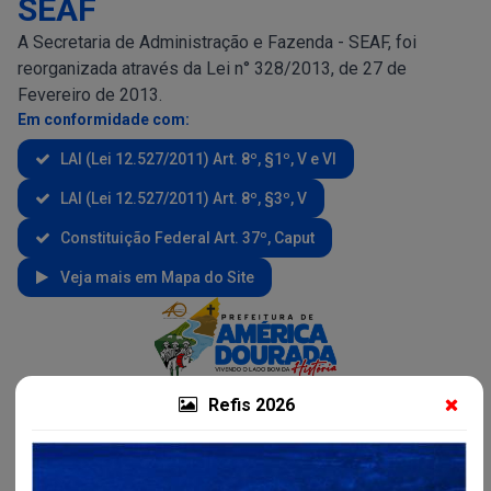
SEAF
A Secretaria de Administração e Fazenda - SEAF, foi
reorganizada através da Lei n° 328/2013, de 27 de
Fevereiro de 2013.
Em conformidade com:
LAI (Lei 12.527/2011) Art. 8º, §1º, V e VI
LAI (Lei 12.527/2011) Art. 8º, §3º, V
Constituição Federal Art. 37º, Caput
Veja mais em Mapa do Site
Refis 2026
Compete à
Secretaria de Administração e Fazenda
a
formulação de políticas e a coordenação de atividades de
treinamento, desenvolvimento e valorização profissional e