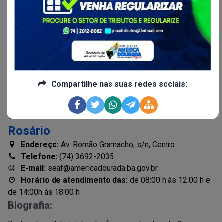
desempenho de outras competências afins.
Compartilhe nas suas redes sociais:
Gestor:
Evandro Oliveira do
Rosário
Endereço:
Av. Romão Gramacho, s/n, Centro
Telefone:
(74) 3692-2035
E-mail:
seaf@americadourada.ba.gov.br
Horário de atendimento das:
de 08:00 h às 12:00 h e
de 14:00h às 18:00 h
Biografia: