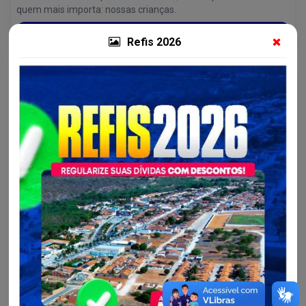
quem mais importa: nossas crianças.
Continue lendo
Refis 2026
Saúde - SESAU...
Participe da nossa 1ª Plenária Popular da Saúde que
acontecerá...
Com o tema ‘Saúde do trabalhador e da trabalhadora como
direito humano’, o evento é um importante espaço de escuta e
construção coletiva.