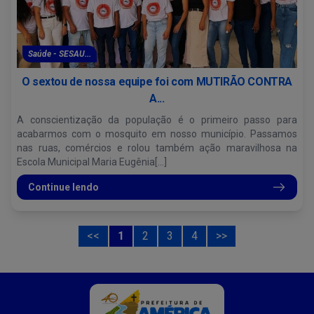
Saúde - SESAU...
O sextou de nossa equipe foi com MUTIRÃO CONTRA
A...
A conscientização da população é o primeiro passo para
acabarmos com o mosquito em nosso município. Passamos
nas ruas, comércios e rolou também ação maravilhosa na
Escola Municipal Maria Eugênia[...]
Continue lendo
<<
1
2
3
4
>>