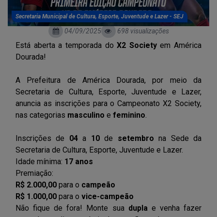
Secretaria Municipal de Cultura, Esporte, Juventude e Lazer - SEJ
04/09/2025
698 visualizações
Está aberta a temporada do
X2 Society
em América
Dourada!
A Prefeitura de América Dourada, por meio da
Secretaria de Cultura, Esporte, Juventude e Lazer,
anuncia as inscrições para o Campeonato X2 Society,
nas categorias
masculino
e
feminino
.
Inscrições de
04
a
10
de
setembro
na Sede da
Secretaria de Cultura, Esporte, Juventude e Lazer.
Idade mínima:
17 anos
Premiação:
R$ 2.000,00
para o
campeão
R$ 1.000,00
para o
vice-campeão
Não fique de fora! Monte sua
dupla
e venha fazer