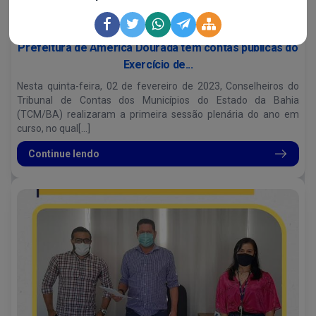
Administração e Fazenda...
Prefeitura de América Dourada tem contas públicas do
Exercício de...
Nesta quinta-feira, 02 de fevereiro de 2023, Conselheiros do
Tribunal de Contas dos Municípios do Estado da Bahia
(TCM/BA) realizaram a primeira sessão plenária do ano em
curso, no qual[...]
Continue lendo