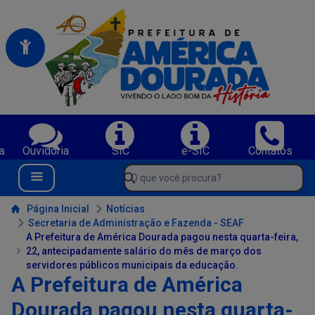
Portal da Prefeitura Municipal de America Dourada-BA
Serviços da Prefeitura Municipal de America Dourada-BA;
a
Ouvidoria
SIC
e-SIC
Contatos
Navegue pelo portal da Prefeitura de America Dourada-BA
O que você procura?
Menu Bar
Conteúdo da Prefeitura de America Dourada-BA
Página Inicial
Notícias
Secretaria de Administração e Fazenda - SEAF
A Prefeitura de América Dourada pagou nesta quarta-feira,
22, antecipadamente salário do mês de março dos
servidores públicos municipais da educação.
A Prefeitura de América
Dourada pagou nesta quarta-