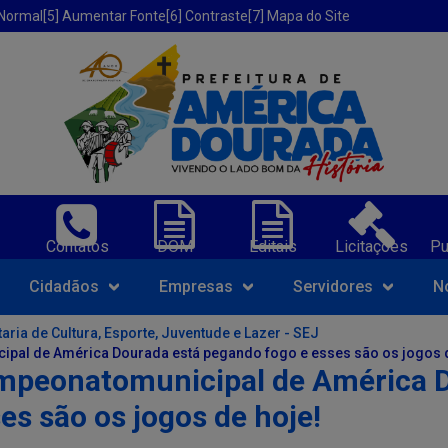
 Normal
[5] Aumentar Fonte
[6] Contraste
[7] Mapa do Site
erica Dourada-BA;
Contatos
DOM
Editais
Licitações
Pu
Navegue pelo portal da Prefeit
Cidadãos
Empresas
Servidores
N
aria de Cultura, Esporte, Juventude e Lazer - SEJ
ipal de América Dourada está pegando fogo e esses são os jogos d
ampeonatomunicipal de América 
es são os jogos de hoje!