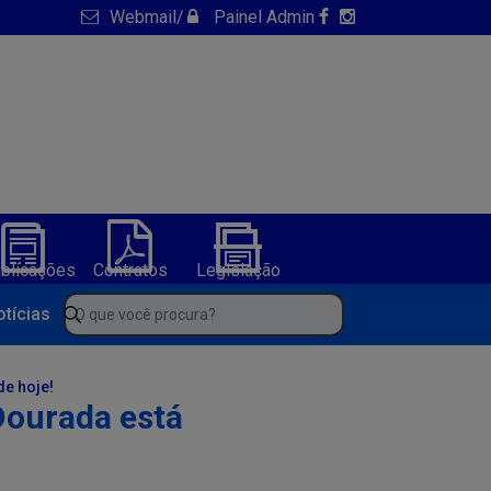
Webmail
/
Painel Admin
blicações
Contratos
Legislação
NFS-e
ura de America Dourada-BA
O que você procura?
otícias
e hoje!
Dourada está