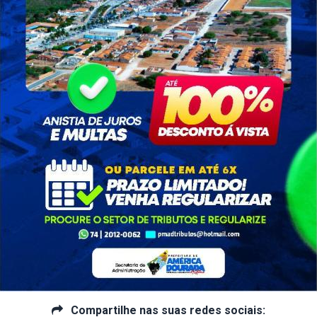
ntude e Lazer - SEJ
21/05/2023
923 visualizações
pal de América Dourada está pegando fogo e esses são os jogo
futebol #incentivoaoesporte
Compartilhe nas suas redes sociais:
as da Secretaria Municipal de Cultura, Esporte, Juventude e
Compartilhe nas suas redes sociais: