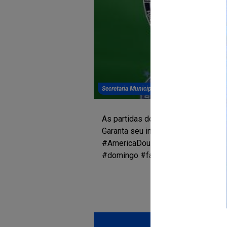
Secretaria Municipal de Cultura, Esporte, Juve
As partidas do #campeonatomunici
Garanta seu ingresso!
#AmericaDourada #Apoieseutime #
#domingo #fasedegrupos
Mais notíci