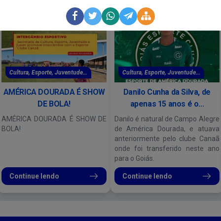
Cultura, Esporte, Juventude...
Cultura, Esporte, Juventude...
AMÉRICA DOURADA É SHOW
Danilo Cunha da Silva, de
DE BOLA!
apenas 15 anos é o...
AMÉRICA DOURADA É SHOW DE
Danilo é natural de Campo Alegre
BOLA!
de América Dourada, e atuava
anteriormente pelo clube Canaã
onde foi transferido neste ano
para o Goiás.
Continue lendo
Continue lendo