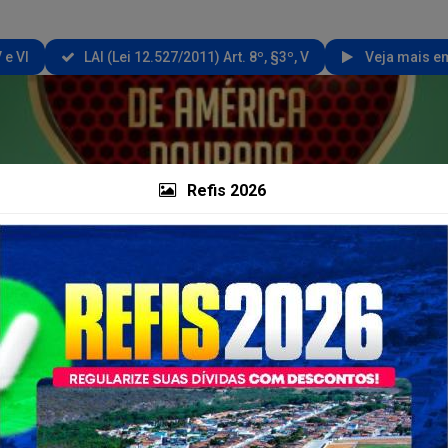
 e VI
LAI (Lei 12.527/2011) Art. 8º, §3º, V
Veja mais em
Refis 2026