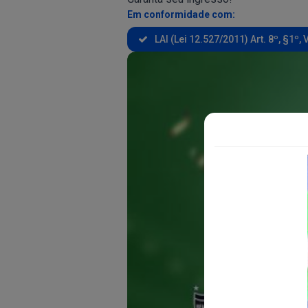
Em conformidade com:
LAI (Lei 12.527/2011) Art. 8º, §1º, V