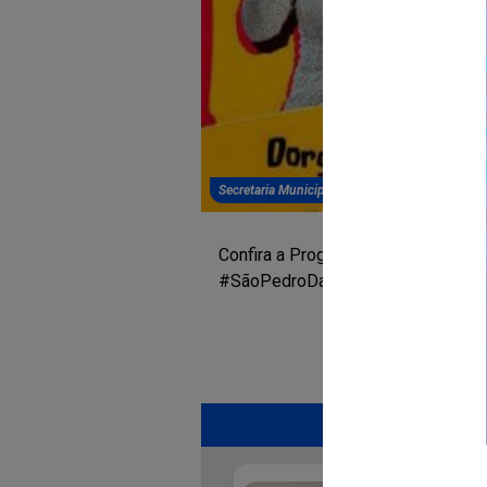
Secretaria Municipal de Cultura, Esporte, Juve
Confira a Programação Oficial do 
#SãoPedroDaGente #AméricaDour
Mais notíci