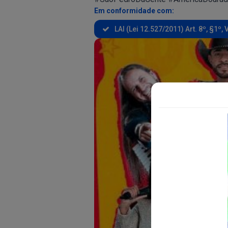
Em conformidade com:
LAI (Lei 12.527/2011) Art. 8º, §1º, V