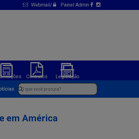
Webmail
/
Painel Admin
blicações
Contratos
Legislação
NFS-e
ura de America Dourada-BA
O que você procura?
otícias
te em América