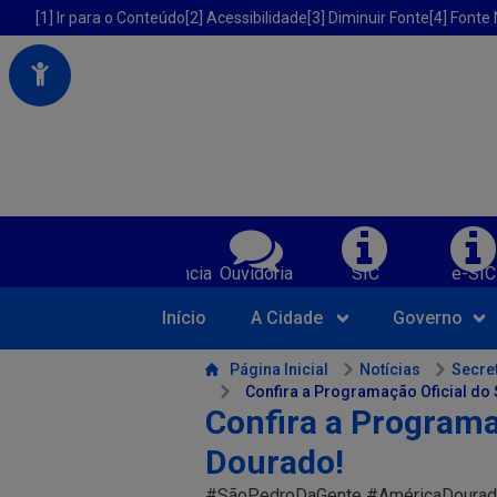
Portal da Prefeitura Municipal de America Dourada-BA
Acessibilidade da Prefeitura de America Dourada-BA
[1] Ir para o Conteúdo
[2] Acessibilidade
[3] Diminuir Fonte
[4] Fonte
Serviços da Prefeitura Municipal de Am
Transparência
Ouvidoria
SIC
e-SIC
Início
A Cidade
Governo
Conteúdo da Prefeitura de America Dourada-BA
Página Inicial
Notícias
Secret
Confira a Programação Oficial d
Confira a Programa
Dourado!
#SãoPedroDaGente #AméricaDourad