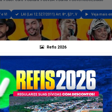
 e VI
LAI (Lei 12.527/2011) Art. 8º, §3º, V
Veja mais em
Refis 2026