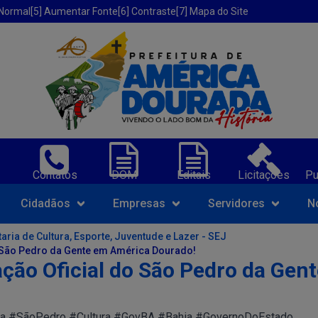
 Normal
[5] Aumentar Fonte
[6] Contraste
[7] Mapa do Site
erica Dourada-BA;
Contatos
DOM
Editais
Licitações
Pu
Navegue pelo portal da Prefeit
Cidadãos
Empresas
Servidores
N
aria de Cultura, Esporte, Juventude e Lazer - SEJ
o São Pedro da Gente em América Dourado!
ção Oficial do São Pedro da Gen
a #SãoPedro #Cultura #GovBA #Bahia #GovernoDoEstado