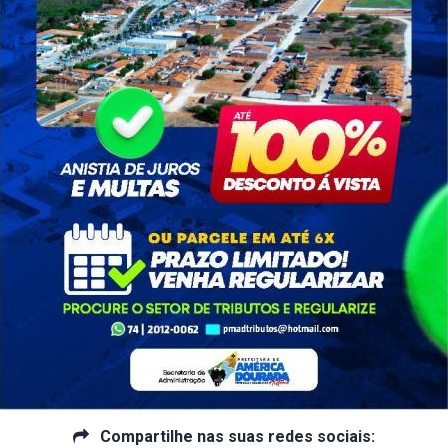
ntude e Lazer - SEJ
27/05/2023
4121 visualizações
São Pedro da Gente em América Dourado! ????????
ada #SãoPedro #Cultura #GovBA #Bahia #GovernoDoEstado
Compartilhe nas suas redes sociais:
as da Secretaria Municipal de Cultura, Esporte, Juventude e
Compartilhe nas suas redes sociais: