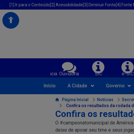
Portal da Prefeitura Municipal de America Dourada-BA
Acessibilidade da Prefeitura de America Dourada-BA
[1] Ir para o Conteúdo
[2] Acessibilidade
[3] Diminuir Fonte
[4] Fonte
Serviços da Prefeitura Municipal de Am
Transparência
Ouvidoria
SIC
e-SIC
Início
A Cidade
Governo
Conteúdo da Prefeitura de America Dourada-BA
Página Inicial
Notícias
Secret
Confira os resultados da rodada 
Confira os resulta
O #campeonatomunicipal de América Do
deixe de apoiar seu time e seus joga