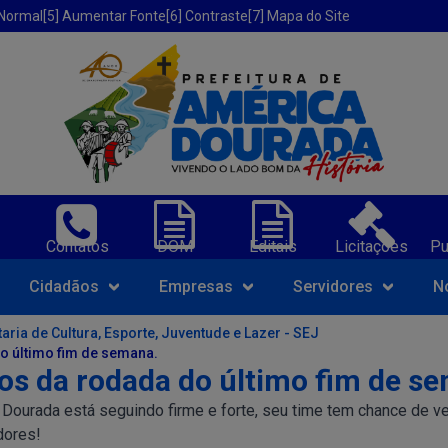
 Normal
[5] Aumentar Fonte
[6] Contraste
[7] Mapa do Site
erica Dourada-BA;
Contatos
DOM
Editais
Licitações
Pu
Navegue pelo portal da Prefeit
Cidadãos
Empresas
Servidores
N
aria de Cultura, Esporte, Juventude e Lazer - SEJ
do último fim de semana.
dos da rodada do último fim de s
urada está seguindo firme e forte, seu time tem chance de ven
dores!