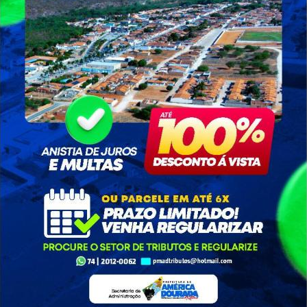
ntude e Lazer - SEJ
06/06/2023
974 visualizações
 último fim de semana.
a!
Dourada está seguindo firme e forte, seu time tem chance de ve
us jogadores!
icipal #Futebol #apoieseutime #Torcida #fimdesemana #ca
Compartilhe nas suas redes sociais: