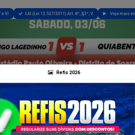
 e VI
LAI (Lei 12.527/2011) Art. 8º, §3º, V
Veja mais em
Refis 2026