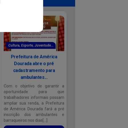
 Lazer - SEJ
Cultura, Esporte, Juventude...
Prefeitura de América
Dourada abre o pré
cadastramento para
ambulantes...
Com o objetivo de garantir a
oportunidade para que
trabalhadores informais possam
ampliar sua renda, a Prefeitura
de América Dourada fará a pré
inscrição dos ambulantes e
barraqueiros nos dias[...]