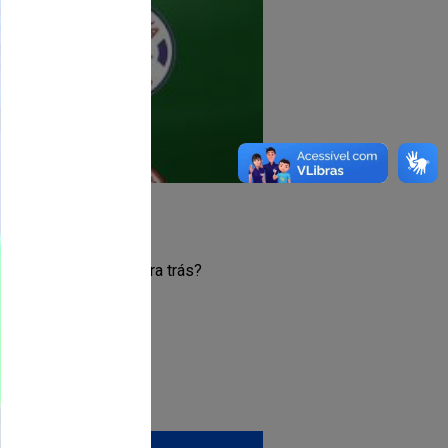
ncer? Ou vai ficar pra trás?
mpeao