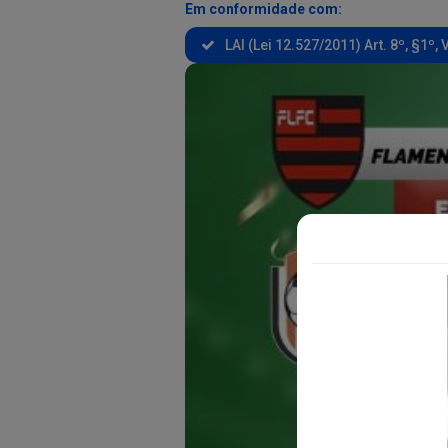
Em conformidade com:
LAI (Lei 12.527/2011) Art. 8º, §1º, V