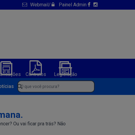
Webmail
/
Painel Admin
blicações
Contratos
Legislação
NFS-e
ura de America Dourada-BA
O que você procura?
otícias
emana.
cer? Ou vai ficar pra trás? Não