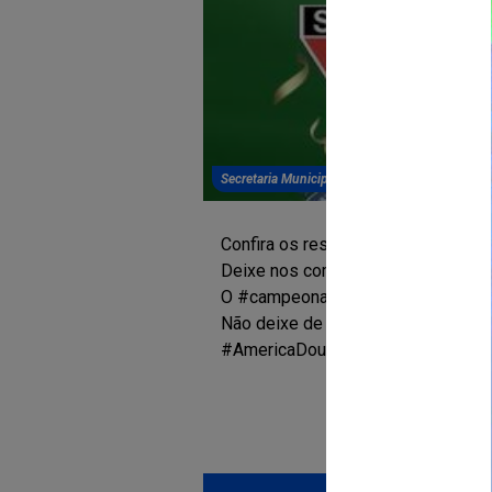
Secretaria Municipal de Cultura, Esporte, Juve
Confira os resultados da rodada do
Deixe nos comentários a sua torcid
O #campeonatomunicipal de América 
Não deixe de apoiar seu time e se
#AmericaDourada #campeonatomun