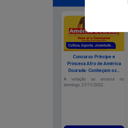
Mais notíci
Cultura, Esporte, Juventude...
Concurso Príncipe e
Princesa Afro de América
Dourada- Conheçam os...
A votação se encerra no
domingo, 27/11/2022