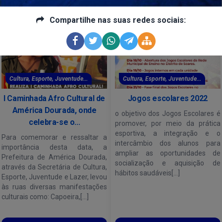
as da Secretaria Municipal de Cultura, Esporte, Juventude e
Compartilhe nas suas redes sociais:
Cultura, Esporte, Juventude...
Cultura, Esporte, Juventude...
I Caminhada Afro Cultural de
Jogos escolares 2022
América Dourada, onde
o objetivo dos Jogos Escolares é
celebra-se o...
promover, por meio da prática
esportiva, a integração e o
Para comemorar e ressaltar a
intercâmbio dos alunos para
importância desta data, a
ampliar as oportunidades de
Prefeitura de América Dourada,
socialização e aquisição de
através da Secretária de Cultura,
hábitos saudáveis[...]
Esporte, Juventude e Lazer, levou
às ruas diversas manifestações
culturais como: Capoeira,[...]