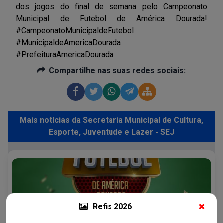
dos jogos do final de semana pelo Campeonato
Municipal de Futebol de América Dourada!
#CampeonatoMunicipaldeFutebol
#MunicipaldeAmericaDourada
#PrefeituraAmericaDourada
Compartilhe nas suas redes sociais:
Mais notícias da Secretaria Municipal de Cultura,
Esporte, Juventude e Lazer - SEJ
Refis 2026