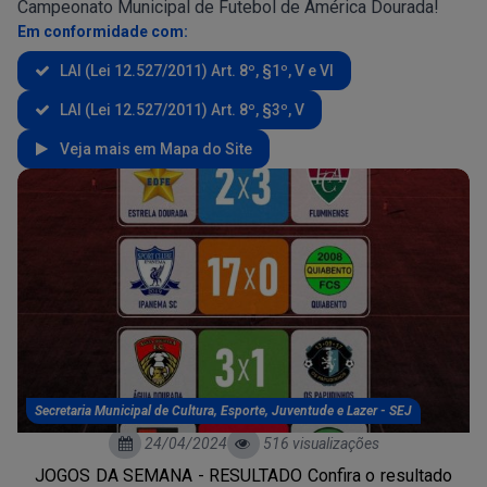
Campeonato Municipal de Futebol de América Dourada!
Em conformidade com:
LAI (Lei 12.527/2011) Art. 8º, §1º, V e VI
LAI (Lei 12.527/2011) Art. 8º, §3º, V
Veja mais em Mapa do Site
Secretaria Municipal de Cultura, Esporte, Juventude e Lazer - SEJ
24/04/2024
516 visualizações
JOGOS DA SEMANA - RESULTADO Confira o resultado