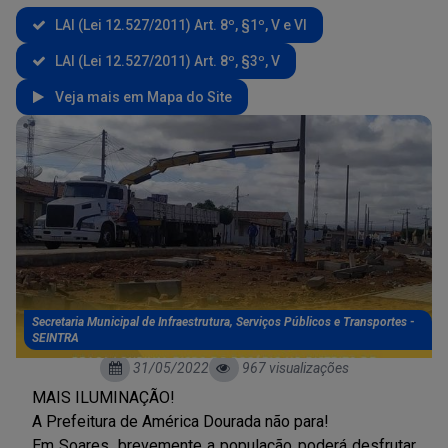
LAI (Lei 12.527/2011) Art. 8º, §1º, V e VI
LAI (Lei 12.527/2011) Art. 8º, §3º, V
Veja mais em Mapa do Site
Secretaria Municipal de Infraestrutura, Serviços Públicos e Transportes -
SEINTRA
31/05/2022
967 visualizações
MAIS ILUMINAÇÃO!
A Prefeitura de América Dourada não para!
Em Soares, brevemente a população poderá desfrutar