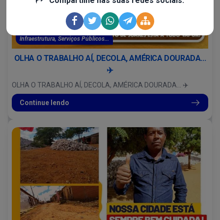
Compartilhe nas suas redes sociais:
Infraestrutura, Serviços Públicos...
OLHA O TRABALHO AÍ, DECOLA, AMÉRICA DOURADA...
✈️
OLHA O TRABALHO AÍ, DECOLA, AMÉRICA DOURADA... ✈️
Continue lendo