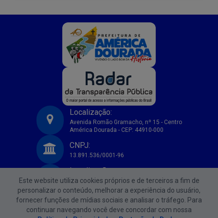
Localização:
Avenida Romão Gramacho, nº 15 - Centro
América Dourada - CEP: 44910-000
Prefeitura Municipal de America Dourada-BA
CNPJ:
13.891.536/0001-96
Localização:
Este website utiliza cookies próprios e de terceiros a fim de
Avenida Romão Gramacho, nº 15 - Centro
América Dourada - CEP: 44910-000
personalizar o conteúdo, melhorar a experiência do usuário,
fornecer funções de mídias sociais e analisar o tráfego. Para
CNPJ:
continuar navegando você deve concordar com nossa
13.891.536/0001-96