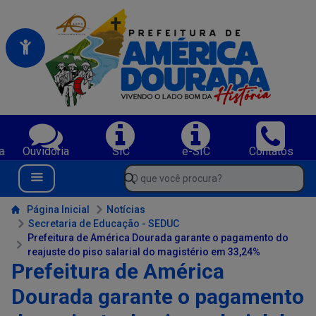
Portal da Prefeitura Municipal de America Dourada-BA
Serviços da Prefeitura Municipal de America Dourada-BA;
a
Ouvidoria
SIC
e-SIC
Contatos
Navegue pelo portal da Prefeitura de America Dourada-BA
O que você procura?
Menu Bar
Conteúdo da Prefeitura de America Dourada-BA
Página Inicial
Notícias
Secretaria de Educação - SEDUC
Prefeitura de América Dourada garante o pagamento do
reajuste do piso salarial do magistério em 33,24%
Prefeitura de América
Dourada garante o pagamento