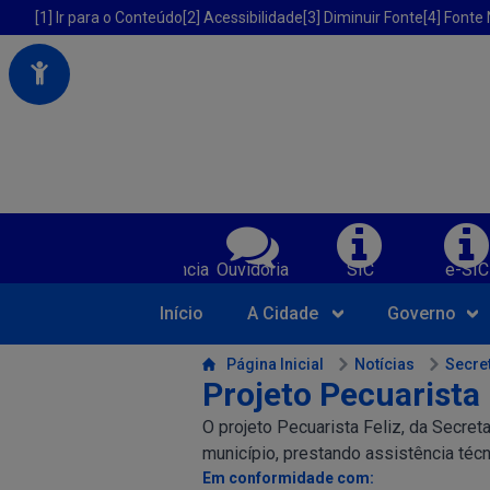
Portal da Prefeitura Municipal de America Dourada-BA
Acessibilidade da Prefeitura de America Dourada-BA
[1] Ir para o Conteúdo
[2] Acessibilidade
[3] Diminuir Fonte
[4] Fonte
Serviços da Prefeitura Municipal de Am
Transparência
Ouvidoria
SIC
e-SIC
Início
A Cidade
Governo
Conteúdo da Prefeitura de America Dourada-BA
Página Inicial
Notícias
Secret
Projeto Pecuarista 
O projeto Pecuarista Feliz, da Secre
município, prestando assistência téc
Em conformidade com: