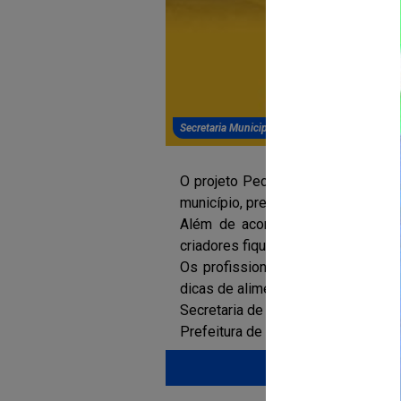
Secretaria Municipal de Agricultura, Pecuária
O projeto Pecuarista Feliz, da Sec
município, prestando assistência t
Além de acompanhar os rebanhos
criadores fiquem tranquilos quanto
Os profissionais do projeto além 
dicas de alimentação para os pecua
Secretaria de Agricultura, Pecuári
Prefeitura de América Dourada, nos