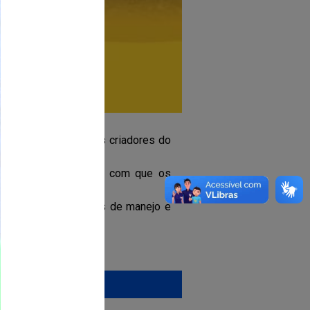
o os micros e pequenos criadores do
aúde animal, fazendo com que os
, apresentam sugestões de manejo e
ebanhos.