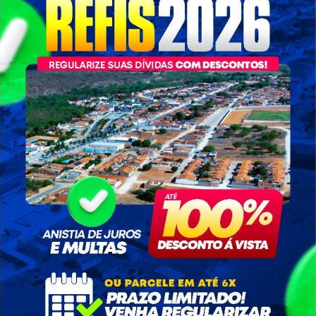
 e Abastecimento - SEAP
02/06/2022
806 visualizações
retaria de Agricultura, Pecuária e Abastecimento, tem atendid
écnica especializada oferecendo diversos serviços veterinários.
 do Município, o programa tem como objetivo melhorar a s
 à saúde de suas criações.
de consultar e avaliar os animais, prestarão esclarecimentos
ristas, tudo isso visando a melhor forma de condução para os r
a e Abastecimento | SEAP
sa terra, nossa gente.
Galeria de Imagens