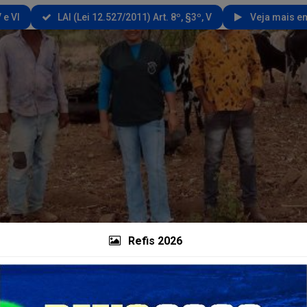
 e VI
LAI (Lei 12.527/2011) Art. 8º, §3º, V
Veja mais em
Refis 2026