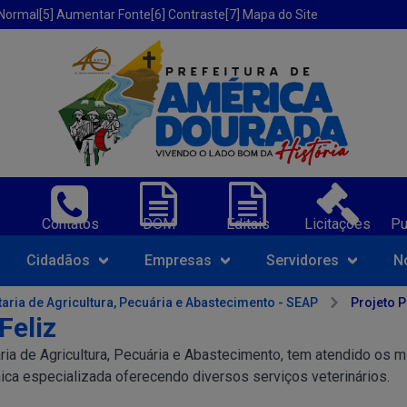
 Normal
[5] Aumentar Fonte
[6] Contraste
[7] Mapa do Site
erica Dourada-BA;
Contatos
DOM
Editais
Licitações
Pu
Navegue pelo portal da Prefeit
Cidadãos
Empresas
Servidores
N
aria de Agricultura, Pecuária e Abastecimento - SEAP
Projeto P
Feliz
taria de Agricultura, Pecuária e Abastecimento, tem atendido os
nica especializada oferecendo diversos serviços veterinários.