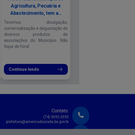
Agricultura, Pecuária e
Abastecimento, tem a...
Teremos divulgação,
comercialização e degustação de
diversos produtos de
associações do Município. Não
fique de fora!
Continue lendo
Contato:
(74) 3692-2035
prefeitura@americadourada.ba.gov.br
Atendimento: