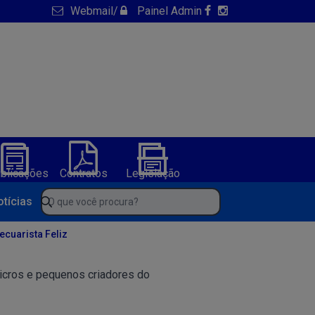
Webmail
/
Painel Admin
blicações
Contratos
Legislação
NFS-e
ura de America Dourada-BA
O que você procura?
otícias
ecuarista Feliz
 micros e pequenos criadores do