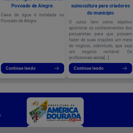
Povoado de Alegre.
suinocultura para criadores
do município
Caixa de água é instalada no
Povoado de Alegre.
O curso tem como objetivo
aprimorar os conhecimentos dos
pecuaristas para que possam
fazer de suas criações um meio
de negócio, sobretudo, que seja
um negócio rentável. Os
profissionais ainda[...]
Continue lendo
Continue lendo
o