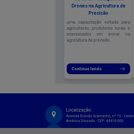
Drones na Agricultura de
Precisão
uma capacitação voltada para
agricultores, produtores rurais e
interessados em inovar na
agricultura de precisão.
Continue lendo
Localização:
Avenida Romão Gramacho, nº 15 - Centr
América Dourada - CEP: 44910-000
CNPJ:
Prefeitura Municipal de America Dourada-BA