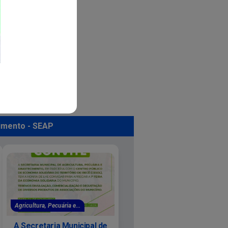
cimento - SEAP
Agricultura, Pecuária e...
A Secretaria Municipal de