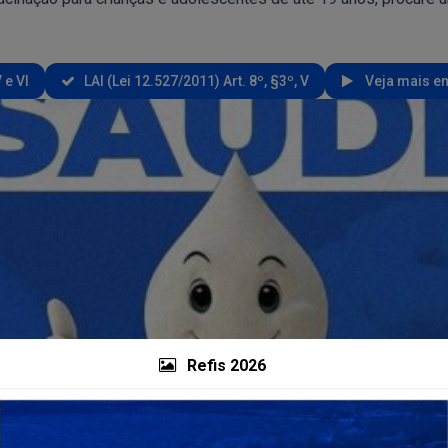
 e VI
LAI (Lei 12.527/2011) Art. 8º, §3º, V
Veja mais em
Refis 2026