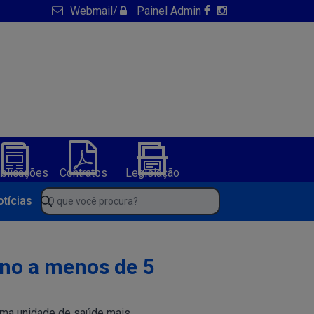
Webmail
/
Painel Admin
blicações
Contratos
Legislação
NFS-e
ura de America Dourada-BA
O que você procura?
otícias
ano a menos de 5
 uma unidade de saúde mais