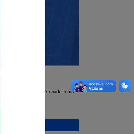
 de 5 anos de idade.
rocure uma unidade de saúde mais