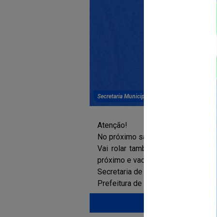
Secretaria Municipal de Saúde - SESAU
Atenção!
No próximo sábado, dia 20, vai rola
Vai rolar também campanha de mu
próximo e vacine-se!
Secretaria de Saúde | SESAU
Prefeitura de América Dourada | no