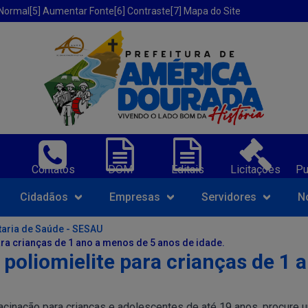
 Normal
[5] Aumentar Fonte
[6] Contraste
[7] Mapa do Site
erica Dourada-BA;
Contatos
DOM
Editais
Licitações
Pu
Navegue pelo portal da Prefeit
Cidadãos
Empresas
Servidores
N
taria de Saúde - SESAU
ara crianças de 1 ano a menos de 5 anos de idade.
 poliomielite para crianças de 1 
acinação para crianças e adolescentes de até 19 anos, procure