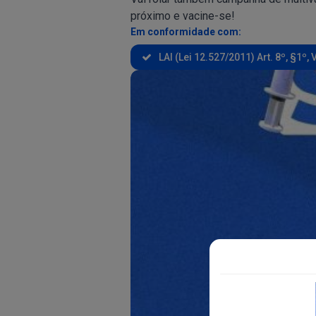
próximo e vacine-se!
Em conformidade com:
LAI (Lei 12.527/2011) Art. 8º, §1º, V