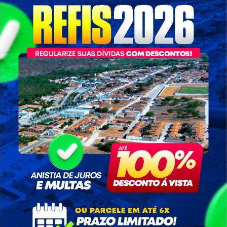
18/08/2022
726 visualizações
r vacinação contra a poliomielite para crianças de 1 ano a menos
ltivacinação para crianças e adolescentes de até 19 anos, p
ssa terra, nossa gente.
Galeria de Imagens