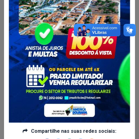
Saúde - SESAU...
Hoje é dia de parabenizar quem dedica o seu trabalho...
Parabéns, Dentistas!
Continue lendo
Saúde - SESAU...
Compartilhe nas suas redes sociais:
Ação de combate à dengue é realizada em América