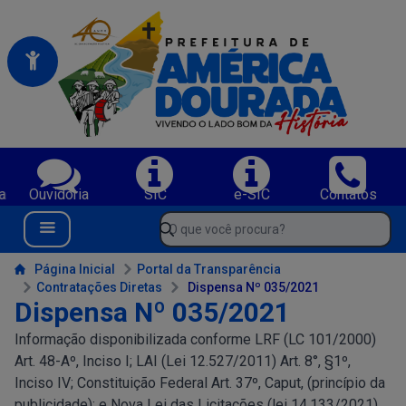
Portal da Prefeitura Municipal de America Dourada-BA
Serviços da Prefeitura Municipal de America Dourada-BA;
a
Ouvidoria
SIC
e-SIC
Contatos
Navegue pelo portal da Prefeitura de America Dourada-BA
O que você procura?
Menu Bar
Conteúdo da Prefeitura de America Dourada-BA
Página Inicial
Portal da Transparência
Contratações Diretas
Dispensa Nº 035/2021
Dispensa Nº 035/2021
Informação disponibilizada conforme LRF (LC 101/2000)
Art. 48-Aº, Inciso I; LAI (Lei 12.527/2011) Art. 8°, §1º,
Inciso IV; Constituição Federal Art. 37º, Caput, (princípio da
publicidade); e Nova Lei das Licitações (lei 14.133/2021)