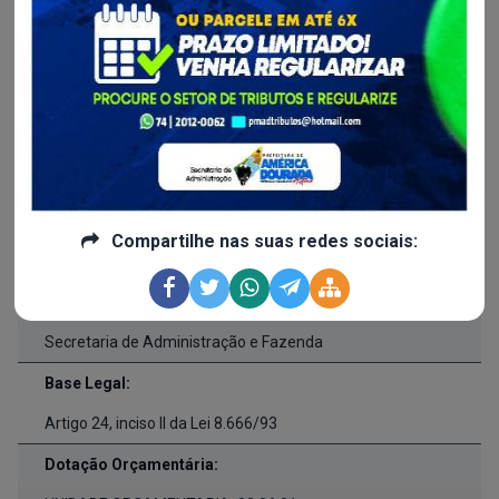
13/06/2024
Inicio da Vigência:
13/06/2024
Fim da Vigência:
13/06/2025
Responsável pela Fiscalização:
Compartilhe nas suas redes sociais:
Não Informado
Local da Entrega/Prestação do Serviço:
Secretaria de Administração e Fazenda
Base Legal:
Artigo 24, inciso II da Lei 8.666/93
Dotação Orçamentária: