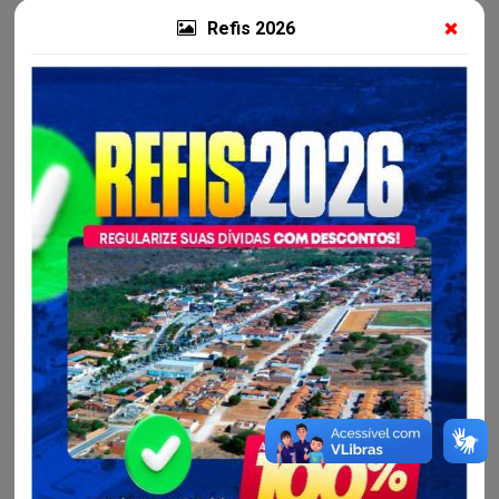
PREÇOS PARA AQUISIÇAO DE MOVEIS E
Refis 2026
ELETRODOMESTICOS, PARA ATENDER AS DEMANDAS
DAS SECRETARIAS MUNICIPAL DO MUNICIPIO DE
AMERICA DOURADA/BA, conforme informaçoes
constantes deste Edital e seus anexos.
Processo Licitatário:
Pregão Eletrônico para Registro de Preços Nº 020/2023
Unidade Gestora:
Prefeitura Municipal de America Dourada-BA
Contratado:
LMR SOLUTIONS LTDA |
CPF/CNPJ:
51.***.***/****-69
Valor:
37.678,00
Processo Administrativo: