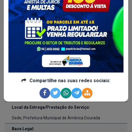
201/2023
Data de Publicação:
06/06/2024
Inicio da Vigência:
28/02/2024
Fim da Vigência:
28/02/2025
Responsável pela Fiscalização:
Compartilhe nas suas redes sociais:
Paulo Roberto Inácio de Almeida -
Matrícula/Registro:
636
Local da Entrega/Prestação do Serviço:
Sede, Prefeitura Municipal de América Dourada
Base Legal: