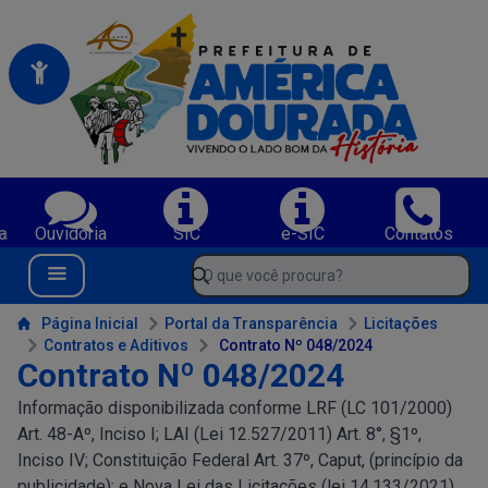
Portal da Prefeitura Municipal de America Dourada-BA
Serviços da Prefeitura Municipal de America Dourada-BA;
a
Ouvidoria
SIC
e-SIC
Contatos
Navegue pelo portal da Prefeitura de America Dourada-BA
O que você procura?
Menu Bar
Conteúdo da Prefeitura de America Dourada-BA
Página Inicial
Portal da Transparência
Licitações
Contratos e Aditivos
Contrato Nº 048/2024
Contrato Nº 048/2024
Informação disponibilizada conforme LRF (LC 101/2000)
Art. 48-Aº, Inciso I; LAI (Lei 12.527/2011) Art. 8°, §1º,
Inciso IV; Constituição Federal Art. 37º, Caput, (princípio da
publicidade); e Nova Lei das Licitações (lei 14.133/2021)