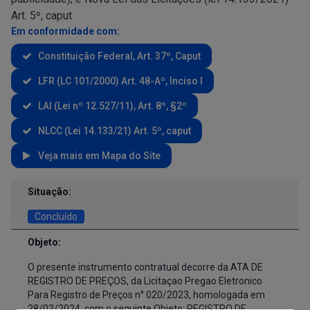
Art. 5º, caput
Em conformidade com:
Constituição Federal, Art. 37º, Caput
LFR (LC 101/2000) Art. 48-Aº, Inciso I
LAI (Lei nº 12.527/11), Art. 8º, §2º
NLCC (Lei 14.133/21) Art. 5º, caput
Veja mais em Mapa do Site
Contratos e Aditivos
Situação:
Concluído
Objeto:
O presente instrumento contratual decorre da ATA DE
REGISTRO DE PREÇOS, da Licitaçao Pregao Eletronico
Para Registro de Preços n° 020/2023, homologada em
28/02/2024, com o seguinte Objeto: REGISTRO DE