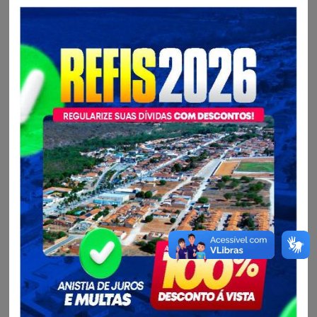
acordo com os quantitativos e especificações constantes
neste Edita! e seus anexos.
Processo Licitatário:
Credenciamento Nº 001/2023
Unidade Gestora:
Fundo Municipal de Saúde
Contratado:
URI LOUISE DE JESUS OLIVEIRA |
CPF/CNPJ:
043.***.***-94
Valor:
24.000,00
Processo Administrativo:
003/2023