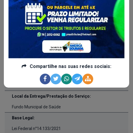
Data de Publicação:
21/08/2023
Inicio da Vigência:
15/03/2023
Fim da Vigência:
15/03/2024
Compartilhe nas suas redes sociais:
Responsável pela Fiscalização:
Paulo Roberto Inácio de Almeida -
Matrícula/Registro:
636
Local da Entrega/Prestação do Serviço:
Fundo Municipal de Saúde
Base Legal:
Lei Federal n°14.133/2021