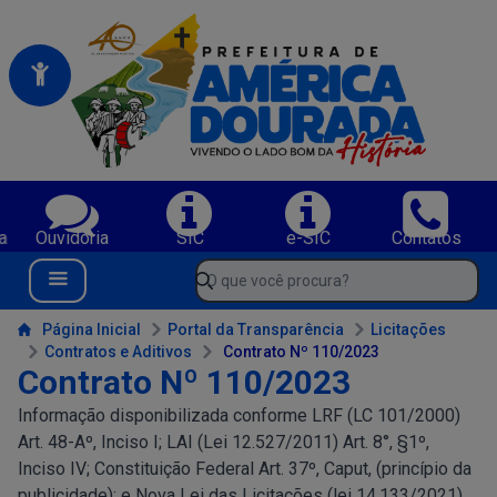
Portal da Prefeitura Municipal de America Dourada-BA
Serviços da Prefeitura Municipal de America Dourada-BA;
a
Ouvidoria
SIC
e-SIC
Contatos
Navegue pelo portal da Prefeitura de America Dourada-BA
O que você procura?
Menu Bar
Conteúdo da Prefeitura de America Dourada-BA
Página Inicial
Portal da Transparência
Licitações
Contratos e Aditivos
Contrato Nº 110/2023
Contrato Nº 110/2023
Informação disponibilizada conforme LRF (LC 101/2000)
Art. 48-Aº, Inciso I; LAI (Lei 12.527/2011) Art. 8°, §1º,
Inciso IV; Constituição Federal Art. 37º, Caput, (princípio da
publicidade); e Nova Lei das Licitações (lei 14.133/2021)