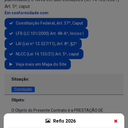
Art. 5º, caput
Em conformidade com:
Constituição Federal, Art. 37º, Caput
LFR (LC 101/2000) Art. 48-Aº, Inciso I
LAI (Lei nº 12.527/11), Art. 8º, §2º
NLCC (Lei 14.133/21) Art. 5º, caput
Veja mais em Mapa do Site
Contratos e Aditivos
Situação:
Concluído
Objeto:
O Objeto do Presente Contrato é a PRESTAÇÃO DE
SERVIÇOS DE PSICÓLOGA, com carga horária de 30
Refis 2026
HS/semanais, no âmbito das unidades de saúde da
Secretaria Municipal de Saúde de América Dourada de