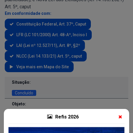
Art. 5º, caput
Em conformidade com:
Constituição Federal, Art. 37º, Caput
LFR (LC 101/2000) Art. 48-Aº, Inciso I
LAI (Lei nº 12.527/11), Art. 8º, §2º
NLCC (Lei 14.133/21) Art. 5º, caput
Veja mais em Mapa do Site
Contratos e Aditivos
Situação:
Concluído
Objeto:
O presente contrato tem por objeto definir os direitos,
Refis 2026
obrigações e responsabilidades das partes no que
concerne à locação de veículos, para atender as
necessidades das secretarias municipais do Município de