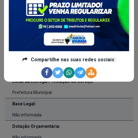
23/03/2022
Inicio da Vigência:
02/04/2021
Fim da Vigência:
02/06/2021
Responsável pela Fiscalização:
Compartilhe nas suas redes sociais:
Não Informado
Local da Entrega/Prestação do Serviço:
Prefeitura Municipal
Base Legal:
Não informada
Dotação Orçamentária:
Não informada