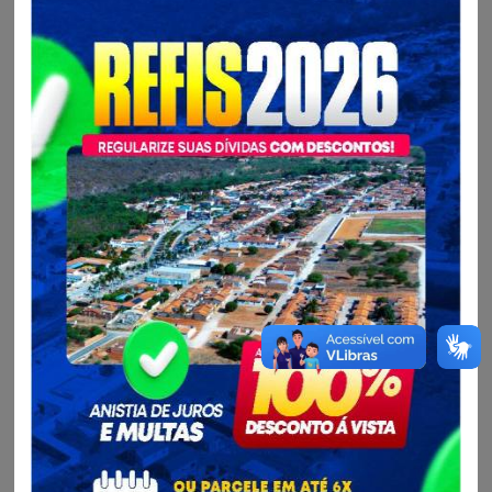
América Dourada - BA.
Processo Licitatário:
Convite Nº 002/2021
Unidade Gestora:
Prefeitura Municipal de America Dourada-BA
Contratado:
GRAUS LOCAÇÃO DE MÁQUINAS E EQUIPAMENTOS
EIRELI |
CPF/CNPJ:
34.***.***/****-15
Valor:
174.417,00
Processo Administrativo:
Data de Publicação: