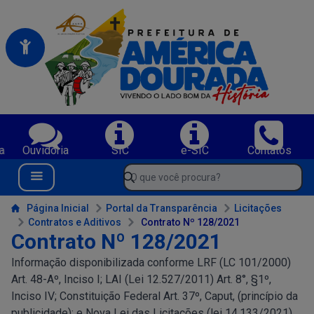
Portal da Prefeitura Municipal de America Dourada-BA
Serviços da Prefeitura Municipal de America Dourada-BA;
a
Ouvidoria
SIC
e-SIC
Contatos
Navegue pelo portal da Prefeitura de America Dourada-BA
O que você procura?
Menu Bar
Conteúdo da Prefeitura de America Dourada-BA
Página Inicial
Portal da Transparência
Licitações
Contratos e Aditivos
Contrato Nº 128/2021
Contrato Nº 128/2021
Informação disponibilizada conforme LRF (LC 101/2000)
Art. 48-Aº, Inciso I; LAI (Lei 12.527/2011) Art. 8°, §1º,
Inciso IV; Constituição Federal Art. 37º, Caput, (princípio da
publicidade); e Nova Lei das Licitações (lei 14.133/2021)