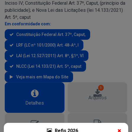
Inciso IV; Constituição Federal Art. 37º, Caput, (princípio da
publicidade); e Nova Lei das Licitações (lei 14.133/2021)
Art. 5º, caput
Em conformidade com:
Constituição Federal Art. 37º, Caput,
LRF (LC nº 101/2000) Art. 48-Aº, I
LAI (Lei 12.527/2011) Art. 8º, §1º, VI
NLCC (Lei 14.133/21) Art. 5º, caput
Veja mais em Mapa do Site
1
Arquivos
Detalhes
Refis 2026