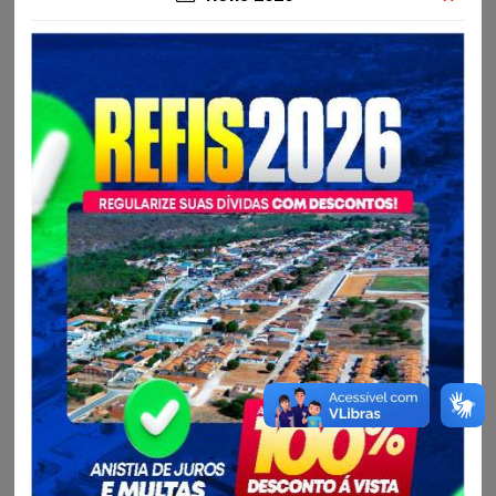
Resultados
Contratos
Detalhes da Licitação
Situação:
Aberta
Modalidade:
Chamada Pública
Objeto:
CREDENCIAMENTO de Pessoas Físicas e Jurídicas para
EVENTUAL CONTRATAÇÃO DE SERVIÇOS ASSISTENCIAIS
DE SAÚDE em Unidades Próprias, Clínicas e Hospitais
Prestadores de acordo com os quantitativos e
especificações constantes neste Edital e seus anexos.
Nº da Licitação:
001/2024
Publicado em: