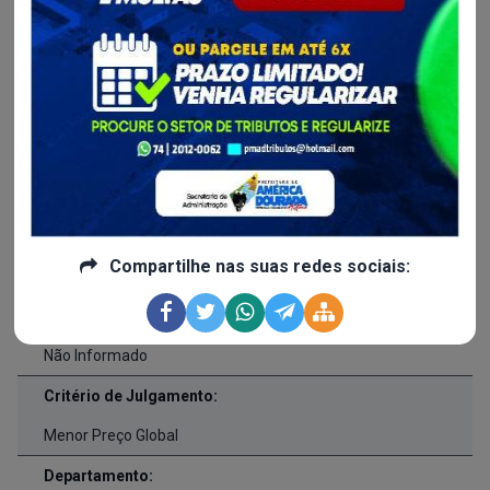
05/01/2024 às 17h22
Realização em:
09/01/2024 às 08h00
Processo Administrtivo:
Não informado
Valor Licitado:
Compartilhe nas suas redes sociais:
R$ 0,00
Forma de Fornecimento:
Não Informado
Critério de Julgamento:
Menor Preço Global
Departamento: