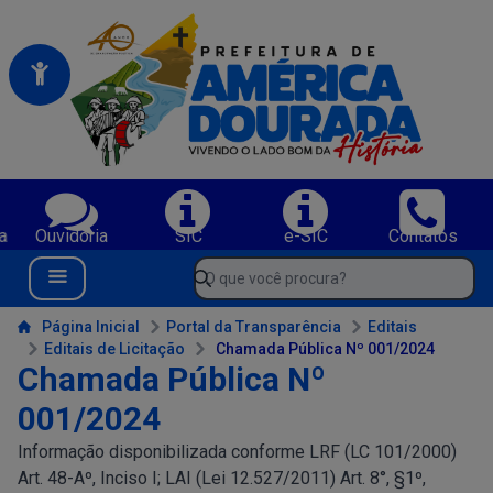
Portal da Prefeitura Municipal de America Dourada-BA
Serviços da Prefeitura Municipal de America Dourada-BA;
a
Ouvidoria
SIC
e-SIC
Contatos
Navegue pelo portal da Prefeitura de America Dourada-BA
O que você procura?
Menu Bar
Conteúdo da Prefeitura de America Dourada-BA
Página Inicial
Portal da Transparência
Editais
Editais de Licitação
Chamada Pública Nº 001/2024
Chamada Pública Nº
001/2024
Informação disponibilizada conforme LRF (LC 101/2000)
Art. 48-Aº, Inciso I; LAI (Lei 12.527/2011) Art. 8°, §1º,