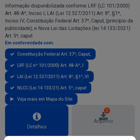
Informação disponibilizada conforme LRF (LC 101/2000)
Art. 48-Aº, Inciso I; LAI (Lei 12.527/2011) Art. 8°, §1º,
Inciso IV; Constituição Federal Art. 37º, Caput, (princípio da
publicidade); e Nova Lei das Licitações (lei 14.133/2021)
Art. 5º, caput
Em conformidade com:
Constituição Federal Art. 37º, Caput,
LRF (LC nº 101/2000) Art. 48-Aº, I
LAI (Lei 12.527/2011) Art. 8º, §1º, VI
NLCC (Lei 14.133/21) Art. 5º, caput
Veja mais em Mapa do Site
2
Arquivos
Detalhes