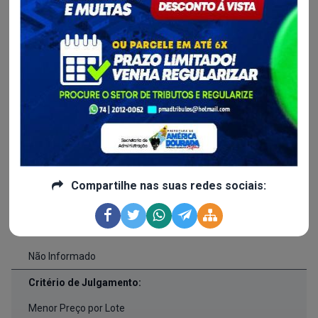
Publicado em:
13/02/2025 às 09h38
Realização em:
26/02/2025 às 15h00
Processo Administrtivo:
026/2025
Valor Licitado:
Compartilhe nas suas redes sociais:
R$ 0,00
Forma de Fornecimento:
Não Informado
Critério de Julgamento:
Menor Preço por Lote