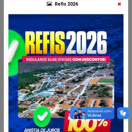
Refis 2026
Resultados
Contratos
Detalhes da Licitação
Situação:
Homologada
Modalidade:
Pregão Eletrônico para Registro de Preços
Objeto:
REGISTRO DE PREÇO PARA CONTRATAÇÃO DE EMPRESA
ESPECIALIZADA PARA AQUISIÇÃO DE MATERIAL
MÉDICO/HOSPITALAR PARA ATENDER AS DEMANDAS DO
MUNICIPIO DE AMERICA DOURADA BAHIA.
Nº da Licitação:
003/2025