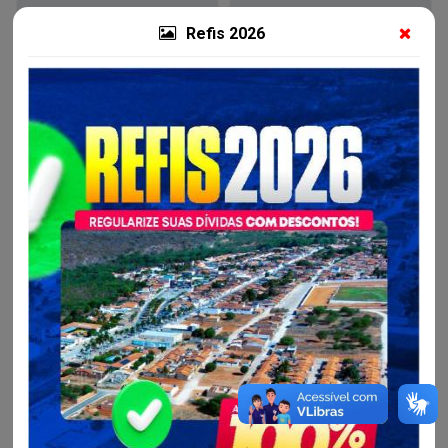
Refis 2026
Resultados
Contratos
Detalhes da Licitação
Situação:
Homologada
Modalidade:
Pregão Eletrônico para Registro de Preços
Objeto:
AQUISIÇÃO DE ALIMENTOS PERECÍVEIS E NÃO
PERECÍVEIS, PARA ATENDER ÀS DEMANDAS DA
MERENDA ESCOLAR DO MUNICÍPIO DE AMÉRICA
DOURADA/BA.
Nº da Licitação:
004/2025