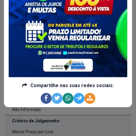
Publicado em:
06/03/2025 às 12h56
Realização em:
01/04/2025 às 14h30
Processo Administrtivo:
034/2025.
Valor Licitado:
Compartilhe nas suas redes sociais:
R$ 0,00
Forma de Fornecimento:
Não Informado
Critério de Julgamento:
Menor Preço por Lote