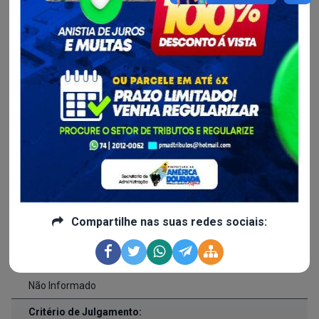
Nº da Licitação:
007/2026
Publicado em:
03/03/2026 às 09h18
Realização em:
13/03/2026 às 14h30
Processo Administrtivo:
019/2026
Valor Licitado:
Compartilhe nas suas redes sociais:
R$ 0,00
Forma de Fornecimento:
Não Informado
Critério de Julgamento: