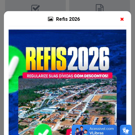
Resultados
Contratos
Refis 2026
Detalhes da Licitação
Situação:
Homologada
Modalidade:
Pregão Eletrônico para Registro de Preços
Objeto:
O objeto da presente licitação é a CONTRATAÇÃO DE
EMPRESA PARA PRESTAÇÃO DE SERVIÇOS GRÁFICOS,
OBJETIVANDO ATENDER AS DEMANDAS DO MUNICÍPIO
DE AMÉRICA DOURADA - BAHIA, conforme condições,
quantidades e exigências estabelecidas neste Edital e
seus anexos.