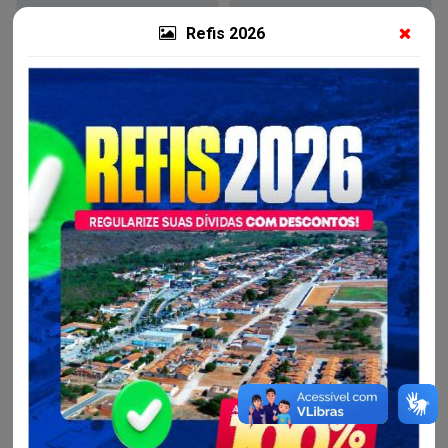
Refis 2026
Resultados
Contratos
Detalhes da Licitação
Situação:
Aberta
Modalidade:
Pregão Eletrônico para Registro de Preços
Objeto:
CONTRATAÇÃO DE EMPRESA PARA AQUISIÇÃO
EQUIPAMENTOS DE INFORMÁTICA DESTINADOS À
INSTALAÇÃO DE LABORATÓRIO NA ESCOLA NECY
NOVAES, LOCALIZADA NO DISTRITO DE PREVENIDO,
AMÉRICA DOURADA-BA
Nº da Licitação: