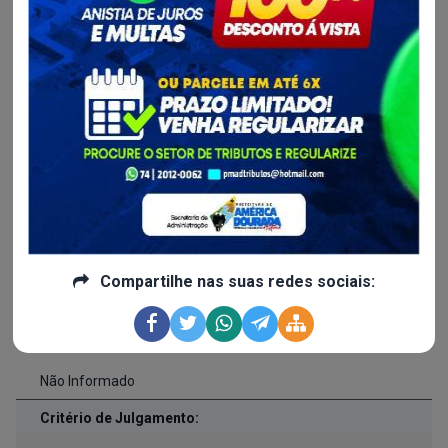
010/2026
Publicado em:
16/03/2026 às 17h16
Realização em:
26/03/2026 às 15h00
Processo Administrtivo:
049/2026
Valor Licitado:
Compartilhe nas suas redes sociais:
R$ 0,00
Forma de Fornecimento:
Não Informado
Critério de Julgamento: