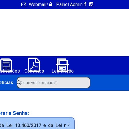
Webmail
/
Painel Admin
blicações
Contratos
Legislação
NFS-e
ura de America Dourada-BA
O que você procura?
otícias
rar a Senha:
a Lei 13.460/2017 e da Lei n.º