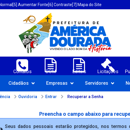
 Normal
[5] Aumentar Fonte
[6] Contraste
[7] Mapa do Site
erica Dourada-BA;
Contatos
DOM
Editais
Licitações
Pu
Navegue pelo portal da Prefeit
Cidadãos
Empresas
Servidores
N
rência
Ouvidoria
Entrar
Recuperar a Senha
Preencha o campo abaixo para recupe
Seus dados pessoais estarão protegidos, nos termos d