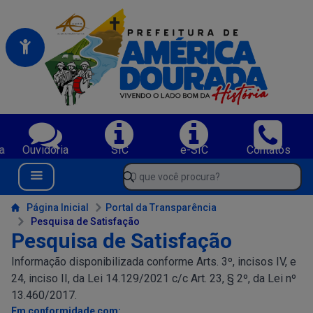
Portal da Prefeitura Municipal de America Dourada-BA
Serviços da Prefeitura Municipal de America Dourada-BA;
a
Ouvidoria
SIC
e-SIC
Contatos
Navegue pelo portal da Prefeitura de America Dourada-BA
O que você procura?
Menu Bar
Conteúdo da Prefeitura de America Dourada-BA
Página Inicial
Portal da Transparência
Pesquisa de Satisfação
Pesquisa de Satisfação
Informação disponibilizada conforme Arts. 3º, incisos IV, e
24, inciso II, da Lei 14.129/2021 c/c Art. 23, § 2º, da Lei nº
13.460/2017.
Em conformidade com: