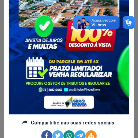
Pesquisar
Limpar Dados
Exportar
CSV
XML
JSON
PDF
2
Pesquisas de Satisfação
Ultíma Atualização em 06/08/2026 às 19:57
Data do
Data do
Tema da
Situação:
Início da
Fim da
Pesquisa:
Pesquisa:
Pesquisa:
Pesquisa de Satisfação
Pesquisa de
Satisfação
sobre
Fora do
24/02/2025
31/12/2025
Comunicação e
Período
às 00h00
às 00h00
Transparência
Compartilhe nas suas redes sociais:
Governamental?
Pesquisa de