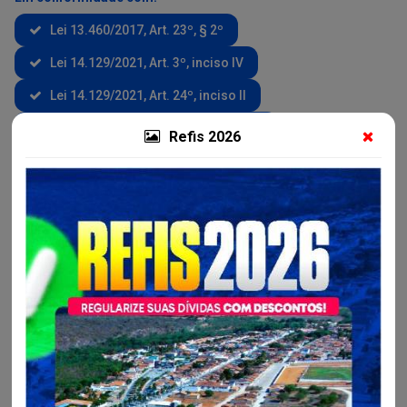
Lei 13.460/2017, Art. 23º, § 2º
Lei 14.129/2021, Art. 3º, inciso IV
Lei 14.129/2021, Art. 24º, inciso II
Constituição Federal, Art. 37º, Caput
Refis 2026
Veja mais em Mapa do Site
Busca Detalhada
Título da Pesquisa
Data Inicial
Data Final