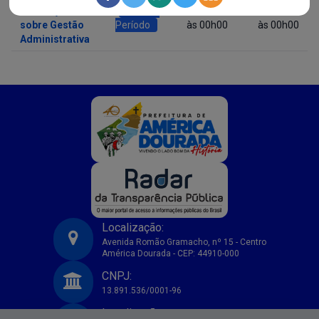
Satisfação
Fora do
24/02/2025
31/12/2025
sobre Gestão
Período
às 00h00
às 00h00
Administrativa
Localização:
Avenida Romão Gramacho, nº 15 - Centro
América Dourada - CEP: 44910-000
Prefeitura Municipal de America Dourada-BA
CNPJ:
13.891.536/0001-96
Localização: