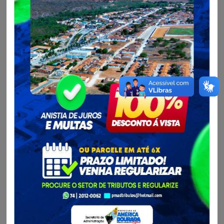
Pesquisar
Limpar Dados
Exportar
CSV
XML
JSON
PDF
4
Planos Plurianuais - PPA
Ultíma Atualização em 30/07/2026 às 09:13
Plano Plurianual - PPA - Quadriênio 2026-2029
Data da Publicação: 15/12/2025
Edição do Diário: Não informada
Tipo de Publicação: Normal
Atualizado em: 12/02/2026 às 08h36
Plano Plurianual - PPA - Quadriênio 2022-2025
Data da Publicação: 21/12/2021
Edição do Diário: 0
Tipo de Publicação: Normal