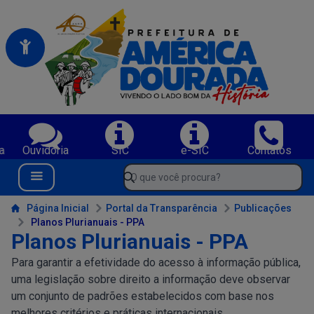
Portal da Prefeitura Municipal de America Dourada-BA
Serviços da Prefeitura Municipal de America Dourada-BA;
a
Ouvidoria
SIC
e-SIC
Contatos
Navegue pelo portal da Prefeitura de America Dourada-BA
O que você procura?
Menu Bar
Conteúdo da Prefeitura de America Dourada-BA
Página Inicial
Portal da Transparência
Publicações
Planos Plurianuais - PPA
Planos Plurianuais - PPA
Para garantir a efetividade do acesso à informação pública,
uma legislação sobre direito a informação deve observar
um conjunto de padrões estabelecidos com base nos
melhores critérios e práticas internacionais.