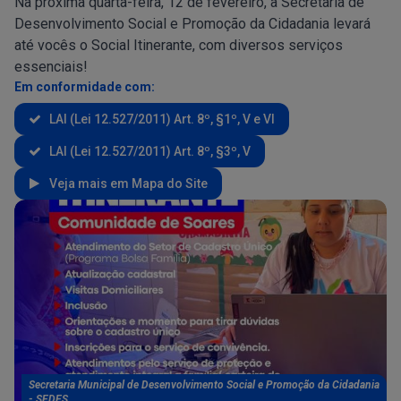
Na próxima quarta-feira, 12 de fevereiro, a Secretaria de
Desenvolvimento Social e Promoção da Cidadania levará
até vocês o Social Itinerante, com diversos serviços
essenciais!
Em conformidade com:
LAI (Lei 12.527/2011) Art. 8º, §1º, V e VI
LAI (Lei 12.527/2011) Art. 8º, §3º, V
Veja mais em Mapa do Site
Secretaria Municipal de Desenvolvimento Social e Promoção da Cidadania
- SEDES