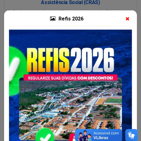
Assistência Social (CRAS)
A Prefeitura de América Dourada, através da Secretaria de
Desenvolvimento Social e Promoção da Cidadania, tem o
Refis 2026
prazer de convidar toda a comunidade para a reinauguração do
Centro de Referência[...]
Continue lendo
Desenvolvimento Social e...
Briga de marido e mulher a gente mete a colher...