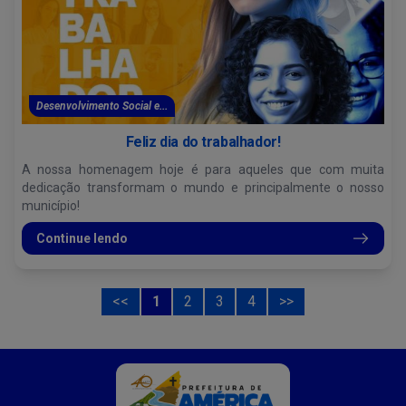
Desenvolvimento Social e...
Feliz dia do trabalhador!
A nossa homenagem hoje é para aqueles que com muita
dedicação transformam o mundo e principalmente o nosso
município!
Continue lendo
<<
1
2
3
4
>>