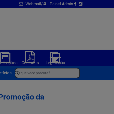
Webmail
/
Painel Admin
blicações
Contratos
Legislação
NFS-e
ura de America Dourada-BA
O que você procura?
otícias
e Promoção da