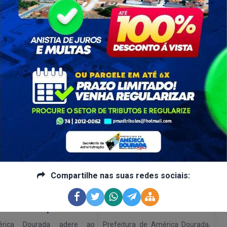
ciais, foi feita a entrega de
relevantes acerca de ações
M
eriais e brinquedos para os
previstas, como a reativação do
SO
mos, além de brincadeiras e
Núcleo de Cidadania de
oseimas.
Adolescente (NUCA) além do
papel de mobilizadores, definição
e apresentação do Conselho
Municipal dos[...]
ontinue lendo
Continue lendo
esenvolvimento Social e...
Desenvolvimento Social e...
Compartilhe nas suas redes sociais:
érica Dourada adere ao
Vem ai, a 9º Conferência
grama Prefeito Amigo da
Municipal de Assistência
Criança!
Social.
érica Dourada adere ao
Prefeitura de América Dourada,