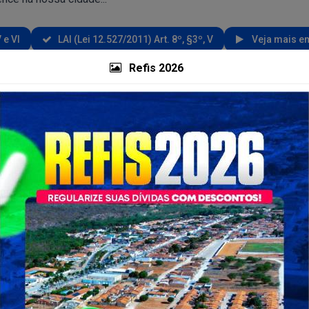
 e VI
LAI (Lei 12.527/2011) Art. 8º, §3º, V
Veja mais em
Refis 2026
Pesquisar Notícias por departamento
Pesquisa Noticias
Search
esenvolvimento Social e...
Desenvolvimento Social e...
O Programa Primeira
Reunião com a Comissão
nfância no SUAS, realizou
Intersetorial do Selo UNICEF,
M
nos dias 19...
para a...
oportunidade tiveram dias
Foram discutidos pontos
V