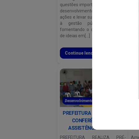
questões importantes para o seu
espe
desenvolvimento, implementar
mat
ações e levar suas reivindicações
mes
à gestão pública municipal
gul
fomentando o diálogo e a troca
de ideias em[...]
Continue lendo
C
Desenvolvimento Social e...
D
PREFEITURA REALIZA PRÉ-
Am
CONFERÊNCIAS DE
Pro
ASSISTÊNCIA SOCIAL.
PREFEITURA REALIZA PRÉ-
Am