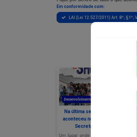
Em conformidade com:
LAI (Lei 12.527/2011) Art. 8º, §1º, V
Desenvolvimento Social e...
D
Na última sexta-feira, 19,
aconteceu no Auditório da
I
Secretaria de...
Um lugar onde poderão discutir
Na 