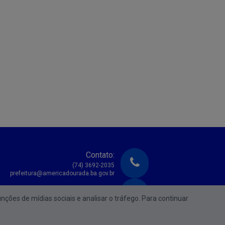
Contato:
(74) 3692-2035
prefeitura@americadourada.ba.gov.br
Atendimento:
unções de mídias sociais e analisar o tráfego. Para continuar
e Segunda à Sexta das 08:00h às 17:00h