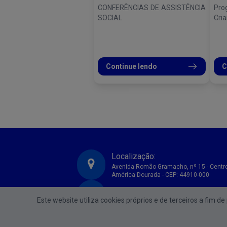
CONFERÊNCIAS DE ASSISTÊNCIA
Pro
SOCIAL.
Cria
Continue lendo
C
Localização:
Avenida Romão Gramacho, nº 15 - Centr
América Dourada - CEP: 44910-000
CNPJ:
Prefeitura Municipal de America Dourada-BA
Este website utiliza cookies próprios e de terceiros a fim d
13.891.536/0001-96