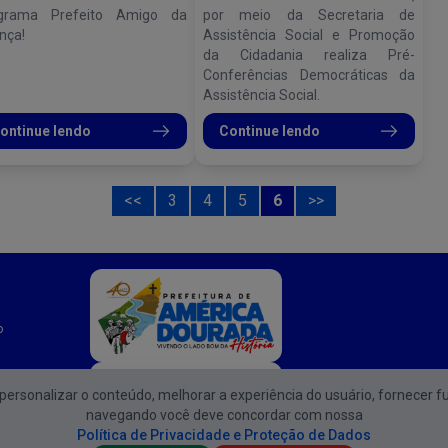
grama Prefeito Amigo da
por meio da Secretaria de
nça!
Assistência Social e Promoção
da Cidadania realiza Pré-
Conferências Democráticas da
Assistência Social.
ontinue lendo
Continue lendo
<<
3
4
5
6
>>
o
e personalizar o conteúdo, melhorar a experiência do usuário, fornecer f
Atendimento d
navegando você deve concordar com nossa
Política de Privacidade e Proteção de Dados