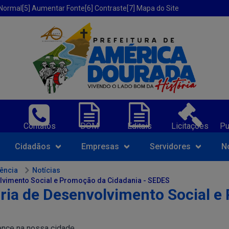
 Normal
[5] Aumentar Fonte
[6] Contraste
[7] Mapa do Site
erica Dourada-BA;
Contatos
DOM
Editais
Licitações
Pu
Navegue pelo portal da Prefeit
Cidadãos
Empresas
Servidores
N
rência
Notícias
olvimento Social e Promoção da Cidadania - SEDES
aria de Desenvolvimento Social 
nce na nossa cidade...