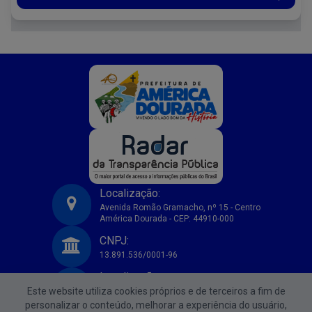
Localização:
Avenida Romão Gramacho, nº 15 - Centro
América Dourada - CEP: 44910-000
Prefeitura Municipal de America Dourada-BA
CNPJ:
13.891.536/0001-96
Localização:
Este website utiliza cookies próprios e de terceiros a fim de
Avenida Romão Gramacho, nº 15 - Centro
América Dourada - CEP: 44910-000
personalizar o conteúdo, melhorar a experiência do usuário,