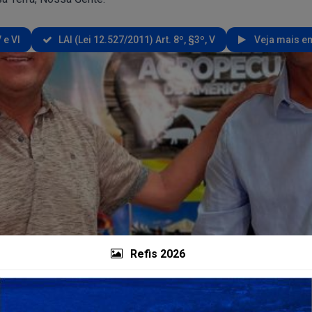
 e VI
LAI (Lei 12.527/2011) Art. 8º, §3º, V
Veja mais em
Refis 2026