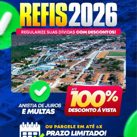
 e Abastecimento - SEAP
07/03/2023
727 visualizações
erimônia de nomeação do novo Secretário de Agricultura, Joselân
ossa Terra, Nossa Gente.
Galeria de Imagens