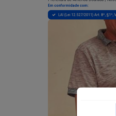
Em conformidade com:
LAI (Lei 12.527/2011) Art. 8º, §1º, V