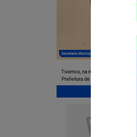
Secretaria Municipal de Agricultura, Pecuária
Tivemos, na manha de hoje, 07, a c
Prefeitura de América Dourada | N