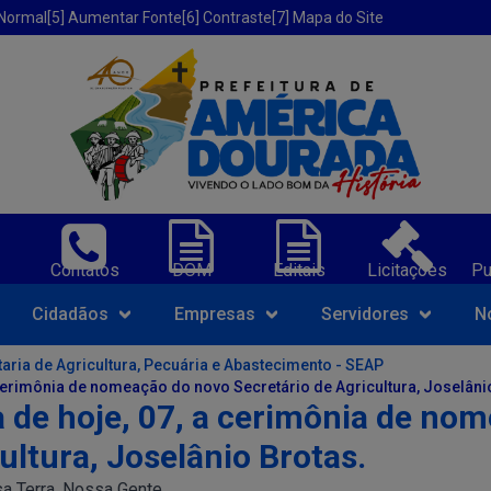
 Normal
[5] Aumentar Fonte
[6] Contraste
[7] Mapa do Site
erica Dourada-BA;
Contatos
DOM
Editais
Licitações
Pu
Navegue pelo portal da Prefeit
Cidadãos
Empresas
Servidores
N
aria de Agricultura, Pecuária e Abastecimento - SEAP
cerimônia de nomeação do novo Secretário de Agricultura, Joselâni
de hoje, 07, a cerimônia de no
ultura, Joselânio Brotas.
a Terra, Nossa Gente.