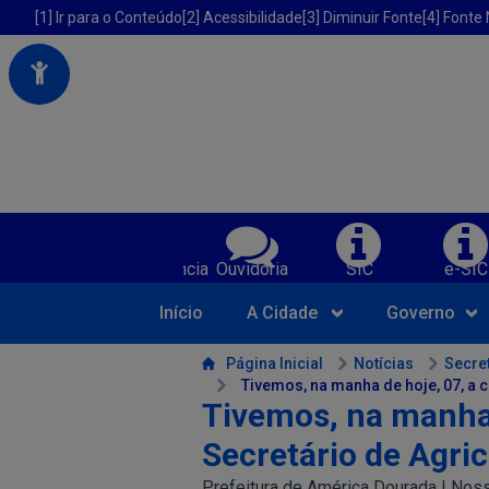
Portal da Prefeitura Municipal de America Dourada-BA
Acessibilidade da Prefeitura de America Dourada-BA
[1] Ir para o Conteúdo
[2] Acessibilidade
[3] Diminuir Fonte
[4] Fonte
Serviços da Prefeitura Municipal de Am
Transparência
Ouvidoria
SIC
e-SIC
Início
A Cidade
Governo
Conteúdo da Prefeitura de America Dourada-BA
Página Inicial
Notícias
Secret
Tivemos, na manha de hoje, 07, a 
Tivemos, na manha 
Secretário de Agric
Prefeitura de América Dourada | Noss