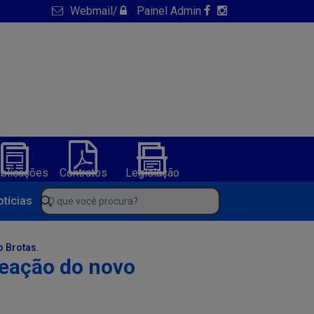
Webmail
/
Painel Admin
blicações
Contratos
Legislação
NFS-e
ura de America Dourada-BA
O que você procura?
otícias
o Brotas.
meação do novo