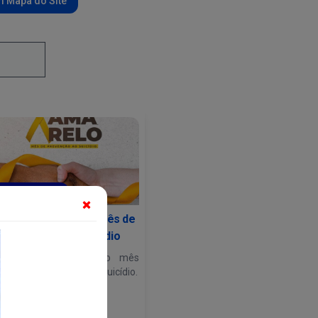
 Mapa do Site
Saúde - SESAU...
etembro Amarelo- mês de
prevenção ao suicídio
etembro Amarelo é o mês
dicado à prevenção do suicídio.