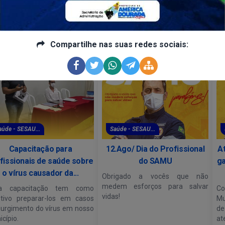
condição de trabalho para os
gral.
profissionais, além de mais
possibilidades para quem precisa
dos atendimentos.
Compartilhe nas suas redes sociais:
ontinue lendo
Continue lendo
aúde - SESAU...
Saúde - SESAU...
Capacitação para
12.Ago/ Dia do Profissional
A
fissionais de saúde sobre
do SAMU
ga
o vírus causador da...
Obrigado a vocês que não
medem esforços para salvar
a capacitação tem como
C
vidas!
etivo preparar-los em casos
Mu
surgimento do vírus em nosso
de
cípio.
a