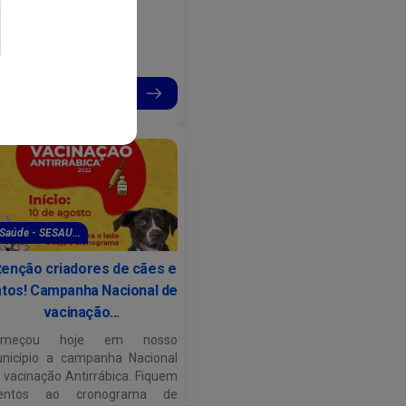
Continue lendo
Saúde - SESAU...
tenção criadores de cães e
tos! Campanha Nacional de
vacinação...
omeçou hoje em nosso
nicípio a campanha Nacional
 vacinação Antirrábica. Fiquem
tentos ao cronograma de