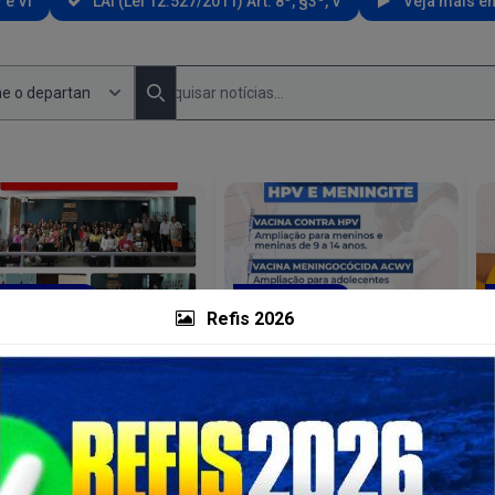
 e VI
LAI (Lei 12.527/2011) Art. 8º, §3º, V
Veja mais em
Pesquisar Notícias por departamento
Pesquisa Noticias
Search
aúde - SESAU...
Saúde - SESAU...
Refis 2026
pacitação de Amiloidose
Intensificação das vacinas
S
Hereditária Associada a
contra HPV e Meningite.
Transtirerretina para os
Procure uma unidade de saúde
S
profissionais...
mais próxima de você e vacine-
de
se.
urso tem como objetivo o
rimoramento do serviço