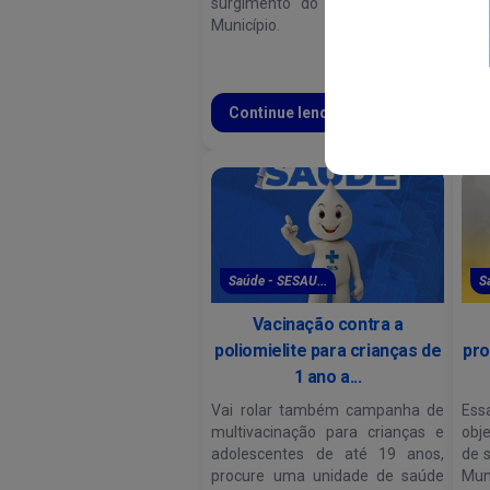
surgimento do vírus em nosso
inte
Município.
Continue lendo
C
Saúde - SESAU...
S
Vacinação contra a
poliomielite para crianças de
pro
1 ano a...
Vai rolar também campanha de
Ess
multivacinação para crianças e
obj
adolescentes de até 19 anos,
de 
procure uma unidade de saúde
Muni