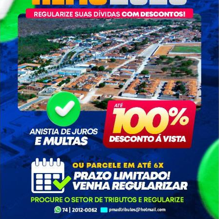
ecífico de saúde, bem como o
horamento como um todo do
sso sistema de saúde
icipal
ontinue lendo
Continue lendo
aúde - SESAU...
Saúde - SESAU...
 Semana do Bebê foi um
NOVOS EQUIPAMENTOS-
sucesso
Secretaria de Saúde, a
Se
Prefeitura Municipal fez
a 
semana em que foi realizada
aquisição...
de
emana do Bebê em nosso
icípio, os profissionais das
Esses equipamentos vai
cretarias envolvidas
tornando a nossa SAMU mais
correram as localidades para
moderna, trazendo mais
lizar a ação de maneira