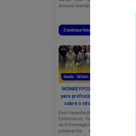
esp
diversos atendimentos.
mel
no
Mun
Continue lendo
C
Saúde - SESAU...
S
MONKEYPOX- capacitação
A
para profissionais de saúde
sobre o vírus causador...
Na 
a S
Essa capacitação reuniu Médicos,
Mun
Enfermeiros, Vacinadores e Tec.
Se
de Enfermagem, como o objetivo
per
preparar-los em casos de
rea