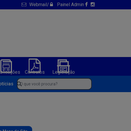
Webmail
/
Painel Admin
blicações
Contratos
Legislação
NFS-e
ura de America Dourada-BA
O que você procura?
otícias