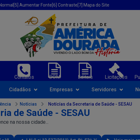
 Normal
[5] Aumentar Fonte
[6] Contraste
[7] Mapa do Site
erica Dourada-BA;
Contatos
DOM
Editais
Licitações
Pu
Navegue pelo portal da Prefeit
Cidadãos
Empresas
Servidores
N
rência
Notícias
Notícías da Secretaria de Saúde - SESAU
aria de Saúde - SESAU
nce na nossa cidade...