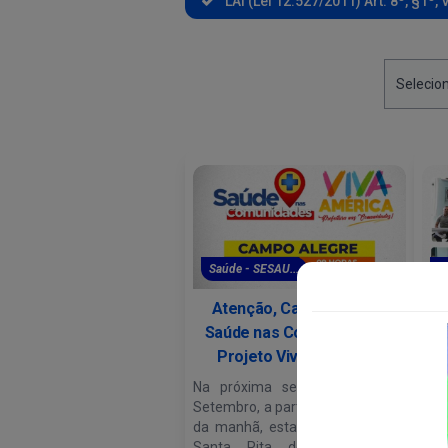
LAI (Lei 12.527/2011) Art. 8º, §1º, V
Saúde - SESAU...
S
Atenção, Campo Alegre!
Ca
Saúde nas Comunidades e
Projeto Viva América...
Na próxima sexta-feira, 23 de
Setembro, a partir das 9:00 horas
O C
da manhã, estaremos na Escola
ap
Santa Rita de Cássia com