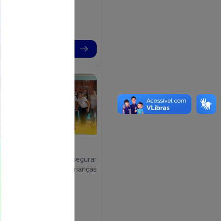
Continue lendo
Saúde - SESAU...
Semana do Bebê
u principal objetivo é assegurar
atenção adequada a crianças
 até 6 anos de idade.