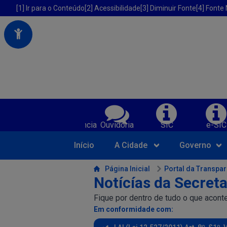
Portal da Prefeitura Municipal de America Dourada-BA
Acessibilidade da Prefeitura de America Dourada-BA
[1] Ir para o Conteúdo
[2] Acessibilidade
[3] Diminuir Fonte
[4] Fonte
Serviços da Prefeitura Municipal de Am
Transparência
Ouvidoria
SIC
e-SIC
Início
A Cidade
Governo
Conteúdo da Prefeitura de America Dourada-BA
Página Inicial
Portal da Transpa
Notícías da Secret
Fique por dentro de tudo o que aconte
Em conformidade com: