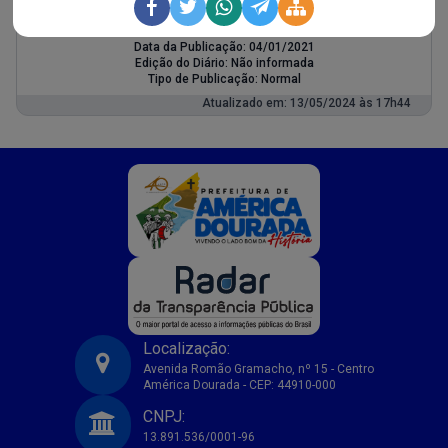
2024
Data da Publicação: 04/01/2021
Edição do Diário: Não informada
Tipo de Publicação: Normal
Atualizado em: 13/05/2024 às 17h44
Localização:
Avenida Romão Gramacho, nº 15 - Centro
América Dourada - CEP: 44910-000
Prefeitura Municipal de America Dourada-BA
CNPJ:
13.891.536/0001-96