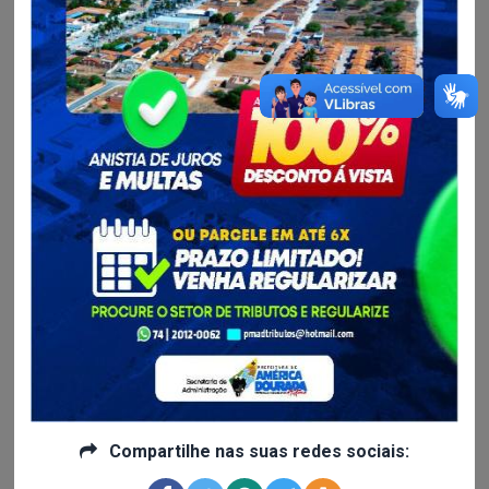
Data Final
Pesquisar
Limpar Dados
Exportar
CSV
XML
JSON
PDF
2
Planos Estratégicos Institucionais
Ultíma Atualização em 30/07/2026 às 09:13
Plano Estratégico Institucional - Quadriênio 2025-
2028
Data da Publicação: 08/01/2025
Edição do Diário: Não informada
Tipo de Publicação: Normal
Atualizado em: 14/05/2025 às 11h19
Compartilhe nas suas redes sociais:
Plano Estratégico Institucional - Quadriênio 2021-