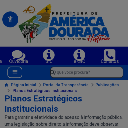
Portal da Prefeitura Municipal de America Dourada-BA
Serviços da Prefeitura Municipal de America Dourada-BA;
a
Ouvidoria
SIC
e-SIC
Contatos
Navegue pelo portal da Prefeitura de America Dourada-BA
O que você procura?
Menu Bar
Conteúdo da Prefeitura de America Dourada-BA
Página Inicial
Portal da Transparência
Publicações
Planos Estratégicos Institucionais
Planos Estratégicos
Institucionais
Para garantir a efetividade do acesso à informação pública,
uma legislação sobre direito a informação deve observar