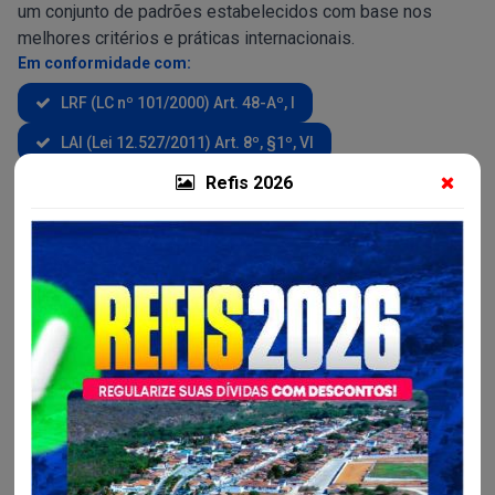
um conjunto de padrões estabelecidos com base nos
melhores critérios e práticas internacionais.
Em conformidade com:
LRF (LC nº 101/2000) Art. 48-Aº, I
LAI (Lei 12.527/2011) Art. 8º, §1º, VI
Refis 2026
Constituição Federal Art. 37º, Caput,
NLCC (Lei 14.133/21) Art. 5º, caput
Veja mais em Mapa do Site
Busca Detalhada
Palavras-chave
Data Inicial