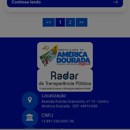
Continue lendo
<<
1
2
>>
Localização:
Avenida Romão Gramacho, nº 15 - Centro
América Dourada - CEP: 44910-000
Prefeitura Municipal de America Dourada-BA
CNPJ:
13.891.536/0001-96