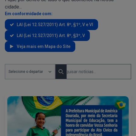
cidade...
Em conformidade com:
LAI (Lei 12.527/2011) Art. 8º, §1º, V e VI
LAI (Lei 12.527/2011) Art. 8º, §3º, V
Veja mais em Mapa do Site
Pesquisar Notícias por departamento
Pesquisa Noticias
Search