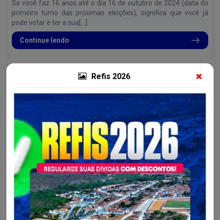
Se você faz 16 anos até o dia 16 de outubro de 2024 (data do
primeiro turno das próximas eleições), significa que você já
pode votar e ter a sua[...]
Continue lendo
Refis 2026
Administração e Fazenda...
A Prefeitura de América Dourada pagou nesta quarta-
feira, 22, antecipadamente...
Os salários dos profissionais do magistério público do município