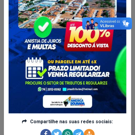
de América Dourada foram pagos com o reajuste de 14,95%,
conforme previsão legal da Lei Federal 11.738/2008.
Continue lendo
Administração e Fazenda...
Prefeitura de América Dourada tem contas públicas do
Exercício de...
Compartilhe nas suas redes sociais:
Nesta quinta-feira, 02 de fevereiro de 2023, Conselheiros do
Tribunal de Contas dos Municípios do Estado da Bahia