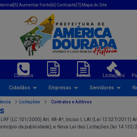
 Normal
[5] Aumentar Fonte
[6] Contraste
[7] Mapa do Site
erica Dourada-BA;
Contatos
DOM
Editais
Licitações
Pu
Navegue pelo portal da Prefeit
Cidadãos
Empresas
Servidores
N
rência
Licitações
Contratos e Aditivos
os
F (LC 101/2000) Art. 48-Aº, Inciso I; LAI (Lei 12.527/2011) Art.
(princípio da publicidade); e Nova Lei das Licitações (lei 14.133/2