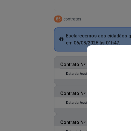
85
contratos
Esclarecemos aos cidadãos que
Info
em 06/08/2026 às 01h47.
Contrato Nº 006/2021
Data da Assinatura:
15/04/2021
Data de
Contrato Nº 132/2021
Data da Assinatura:
12/04/2021
Data de
Contrato Nº 118/2021