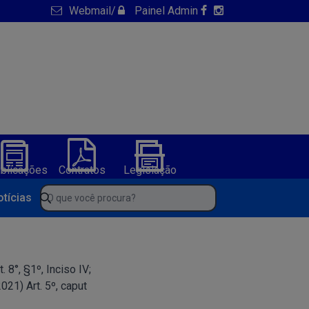
Webmail
/
Painel Admin
blicações
Contratos
Legislação
NFS-e
ura de America Dourada-BA
O que você procura?
otícias
 8°, §1º, Inciso IV;
021) Art. 5º, caput