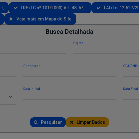
t,
LRF (LC nº 101/2000) Art. 48-Aº, I
LAI (Lei 12.527/201
Veja mais em Mapa do Site
Busca Detalhada
Objeto
Contratado
CPJ/CNPJ
Data Inicial
Data Final
Pesquisar
Limpar Dados