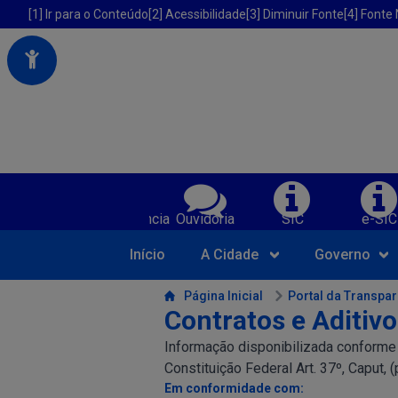
Portal da Prefeitura Municipal de America Dourada-BA
Acessibilidade da Prefeitura de America Dourada-BA
[1] Ir para o Conteúdo
[2] Acessibilidade
[3] Diminuir Fonte
[4] Fonte
Serviços da Prefeitura Municipal de Am
Transparência
Ouvidoria
SIC
e-SIC
Início
A Cidade
Governo
Conteúdo da Prefeitura de America Dourada-BA
Página Inicial
Portal da Transpa
Contratos e Aditiv
Informação disponibilizada conforme LR
Constituição Federal Art. 37º, Caput, 
Em conformidade com: