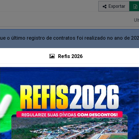
Exportar
Ul
 o último registro de contratos foi realizado no ano de 20
Refis 2026
Concluído
 Validade:
15/04/2023
Situação:
Concluído
 Validade:
12/12/2021
Situação: