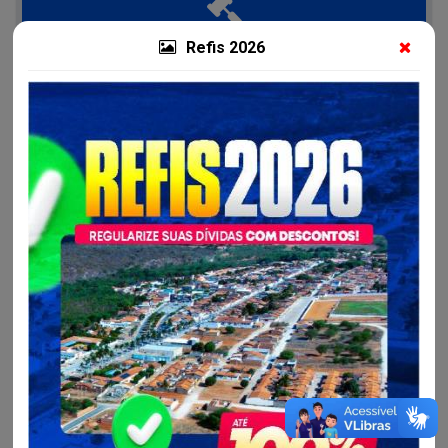
Refis 2026
Licitações e Contratos
Licitações
Contratos e Aditivos
Demais Documentos das Fases das Licitações
Contratações Diretas
Fiscais de Contratos
Atas de Registro de Preços - SRP
Relação de Sancionados
Planos Anuais de Contratações - PAC