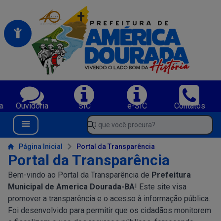
Portal da Prefeitura Municipal de America Dourada-BA
Serviços da Prefeitura Municipal de America Dourada-BA;
a
Ouvidoria
SIC
e-SIC
Contatos
Navegue pelo portal da Prefeitura de America Dourada-BA
O que você procura?
Menu Bar
Conteúdo da Prefeitura de America Dourada-BA
Página Inicial
Portal da Transparência
Portal da Transparência
Bem-vindo ao Portal da Transparência de
Prefeitura
Municipal de America Dourada-BA
! Este site visa
promover a transparência e o acesso à informação pública.
Foi desenvolvido para permitir que os cidadãos monitorem