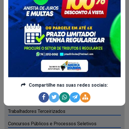
Ordens Cronológicas de Pagamentos
Recursos Humanos
Recursos Humanos
Remunaração Nominal dos Funcionários
Compartilhe nas suas redes sociais:
Tabela com Padrão Remunatório
Relação de Estagiários
Trabalhadores Terceirizados
Concursos Públicos e Processos Seletivos