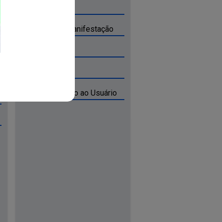
Ouvidoria
Acompanhar Manifestação
Entrar
Cadastrar
Carta de Serviço ao Usuário