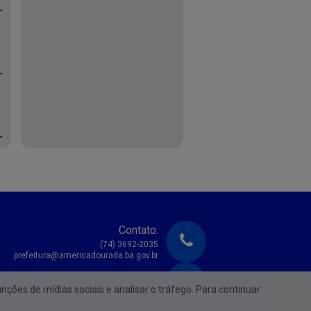
Contato:
(74) 3692-2035
prefeitura@americadourada.ba.gov.br
Atendimento:
unções de mídias sociais e analisar o tráfego. Para continuar
e Segunda à Sexta das 08:00h às 17:00h