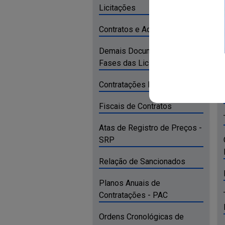
Licitações
Contratos e Aditivos
Demais Documentos das
Fases das Licitações
Contratações Diretas
Fiscais de Contratos
Atas de Registro de Preços -
SRP
Relação de Sancionados
Planos Anuais de
Contratações - PAC
Ordens Cronológicas de