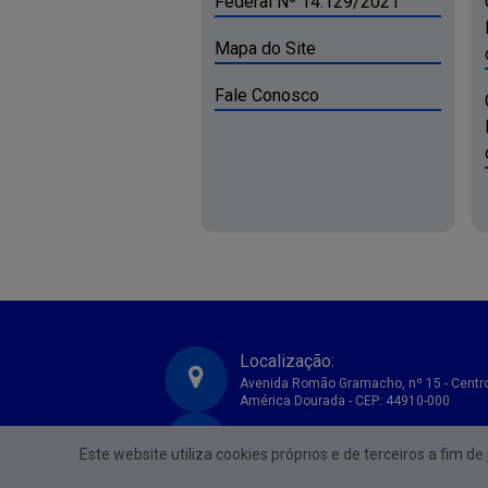
Federal Nº 14.129/2021
Mapa do Site
Fale Conosco
Localização:
Avenida Romão Gramacho, nº 15 - Centr
América Dourada - CEP: 44910-000
CNPJ:
Prefeitura Municipal de America Dourada-BA
Este website utiliza cookies próprios e de terceiros a fim d
13.891.536/0001-96