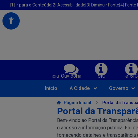
Portal da Prefeitura Municipal de America Dourada-BA
Acessibilidade da Prefeitura de America Dourada-BA
[1] Ir para o Conteúdo
[2] Acessibilidade
[3] Diminuir Fonte
[4] Fonte
Serviços da Prefeitura Municipal de Am
Transparência
Ouvidoria
SIC
e-SIC
Início
A Cidade
Governo
Conteúdo da Prefeitura de America Dourada-BA
Página Inicial
Portal da Transp
Portal da Transpar
Bem-vindo ao Portal da Transparênci
o acesso à informação pública. Foi d
fornecendo detalhes e transparência