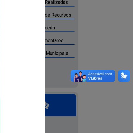
Transferências Realizadas
Transferências de Recursos
Renúncia de Receita
Emendas Parlamentares
Obras Públicas Municipais
Ouvidoria