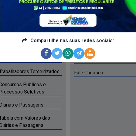
Recursos Humanos
SIC Presencial
Remunaração Nominal dos
Funcionários
Relatórios Estatísticos
Tabela com Padrão
Informações Classificadas e
Compartilhe nas suas redes sociais:
Remunatório
Desclassificadas
Relação de Estagiários
E-SIC
Trabalhadores Terceirizados
Fale Conosco
Concursos Públicos e
Processos Seletivos
Diárias e Passagens
Tabela com Valores das
Diárias e Passagens