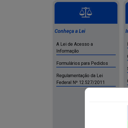
Conheça a Lei
I
A Lei de Acesso a
Informação
Formulários para Pedidos
Regulamentação da Lei
Federal Nº 12.527/2011