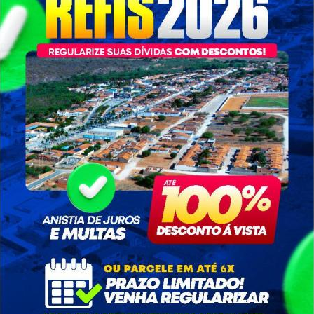
Apreciação e Julgamento de
Contas pelo TCM
Apreciação e Julgamento de
Contas pelo Legislativo
Plano Plurianual - PPA
Lei de Diretrizes
Orçamentárias - LDO
Lei Orçamentária Anual - LOA
Recursos Humanos
Serviço de Informação ao
Cidadão - SIC