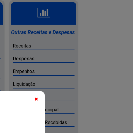
Outras Receitas e Despesas
Receitas
Despesas
Empenhos
Liquidação
Pagamentos
Dívida Ativa Municipal
Transferências Recebidas