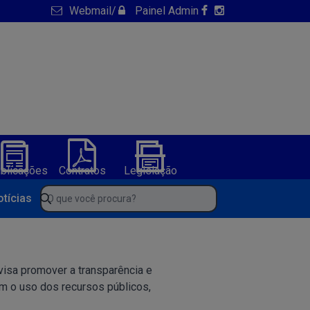
Webmail
/
Painel Admin
blicações
Contratos
Legislação
NFS-e
ura de America Dourada-BA
O que você procura?
otícias
 visa promover a transparência e
em o uso dos recursos públicos,