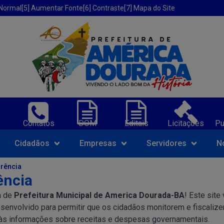
 Normal
[5] Aumentar Fonte
[6] Contraste
[7] Mapa do Site
erica Dourada-BA;
Contatos
DOM
Editais
Licitações
Pu
Navegue pelo portal da Prefeit
Cidadãos
Empresas
Servidores
N
arência
ência
a de
Prefeitura Municipal de America Dourada-BA
! Este site
esenvolvido para permitir que os cidadãos monitorem e fiscaliz
 às informações sobre receitas e despesas governamentais.